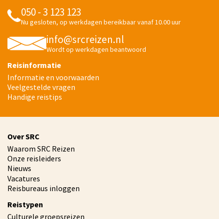
050 - 3 123 123
Nu gesloten, op werkdagen bereikbaar vanaf 10.00 uur
info@srcreizen.nl
Wordt op werkdagen beantwoord
Reisinformatie
Informatie en voorwaarden
Veelgestelde vragen
Handige reistips
Over SRC
Waarom SRC Reizen
Onze reisleiders
Nieuws
Vacatures
Reisbureaus inloggen
Reistypen
Culturele groepsreizen