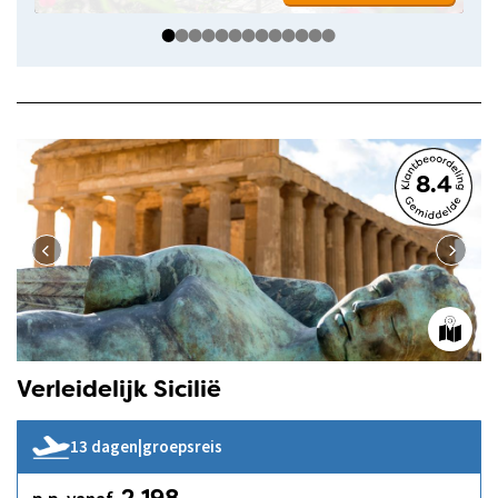
8.4
Verleidelijk Sicilië
13 dagen
|
groepsreis