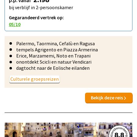
p.p. vanaf
2.198
bij verblijf in 2-persoonskamer
Gegarandeerd vertrek op:
05/10
Palermo, Taormina, Cefalù en Ragusa
tempels Agrigento en Piazza Armerina
Erice, Marzamemi, Noto en Trapani
onontdekt Scicli en natuur Vendicari
dagtocht naar de Eolische eilanden
Culturele groepsreizen
Bekijk deze reis
8.8