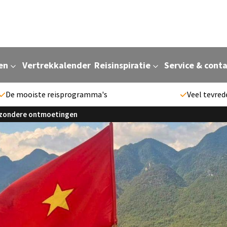
en
Vertrekkalender
Reisinspiratie
Service & cont
De mooiste reisprogramma's
Veel tevred
bijzondere ontmoetingen