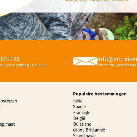
 123 123
info@srcreize
en, tot maandag 10.00 uur
Wordt op werkdagen
Populaire bestemmingen
epsreizen
Italië
s
Spanje
Frankrijk
België
 op maat
Duitsland
Groot-Brittannië
Scandinavië