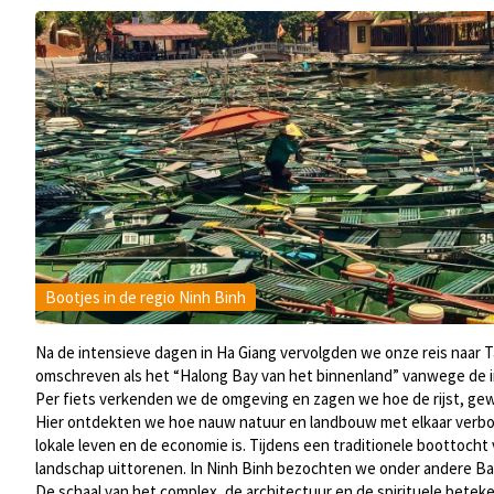
Bootjes in de regio Ninh Binh
Na de intensieve dagen in Ha Giang vervolgden we onze reis naar T
omschreven als het “Halong Bay van het binnenland” vanwege de in
Per fiets verkenden we de omgeving en zagen we hoe de rijst, gew
Hier ontdekten we hoe nauw natuur en landbouw met elkaar verbond
lokale leven en de economie is. Tijdens een traditionele boottocht
landschap uittorenen. In Ninh Binh bezochten we onder andere Ba
De schaal van het complex, de architectuur en de spirituele betekenis