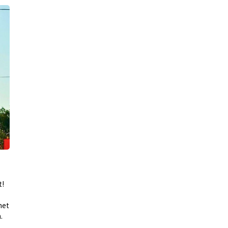
t!
het
.