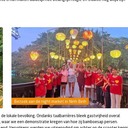
Bezoek aan de night market in Ninh Binh
e lokale bevolking. Ondanks taalbarrières bleek gastvrijheid overal
ie, waar we een demonstratie kregen van hoe zij bamboesap persen.
ssend. Vervolgens werden we uitgenodigd om achter op de scooter kenni