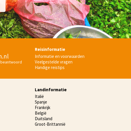
Reisinformatie
n.nl
Informatie en voorwaarden
Veelgestelde vragen
 beantwoord
Handige reistips
Landinformatie
Italië
Spanje
Frankrijk
België
Duitsland
Groot-Brittannië