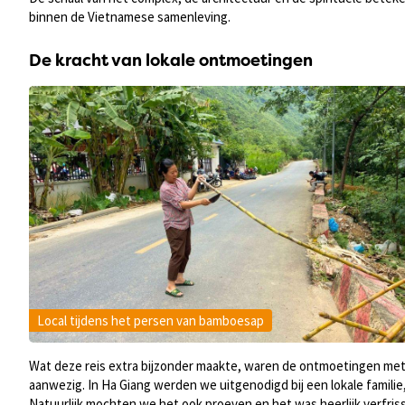
binnen de Vietnamese samenleving.
De kracht van lokale ontmoetingen
Local tijdens het persen van bamboesap
Wat deze reis extra bijzonder maakte, waren de ontmoetingen met d
aanwezig. In Ha Giang werden we uitgenodigd bij een lokale famil
Natuurlijk mochten we het ook proeven en het was heerlijk verfri