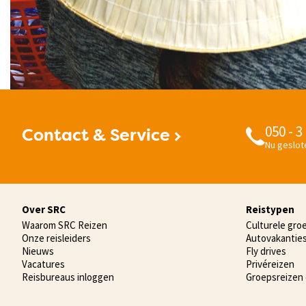
050 - 3
Contact & Service
Nu geslot
Over SRC
Reistypen
Waarom SRC Reizen
Culturele gro
Onze reisleiders
Autovakantie
Nieuws
Fly drives
Vacatures
Privéreizen
Reisbureaus inloggen
Groepsreizen