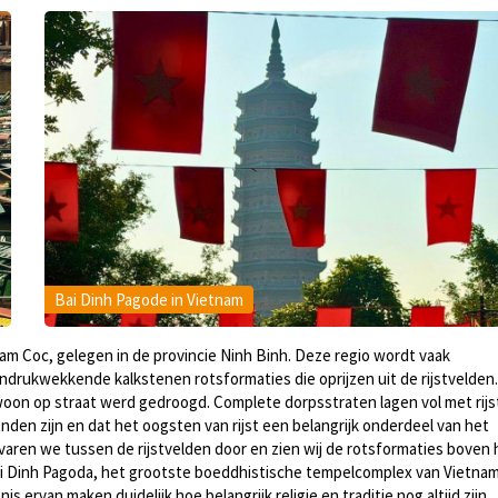
Bai Dinh Pagode in Vietnam
am Coc, gelegen in de provincie Ninh Binh. Deze regio wordt vaak
drukwekkende kalkstenen rotsformaties die oprijzen uit de rijstvelden.
oon op straat werd gedroogd. Complete dorpsstraten lagen vol met rijs
en zijn en dat het oogsten van rijst een belangrijk onderdeel van het
 varen we tussen de rijstvelden door en zien wij de rotsformaties boven 
i Dinh Pagoda, het grootste boeddhistische tempelcomplex van Vietnam
 ervan maken duidelijk hoe belangrijk religie en traditie nog altijd zijn