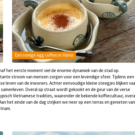
Een romige egg coffee in Hanoi
naf het eerste moment viel de enorme dynamiek van de stad op.
stante stroom van mensen zorgen voor een levendige sfeer. Tijdens een
jkse leven van de inwoners. Achter eenvoudige kleine steegjes blijken va
samenleven. Overal op straat wordt gekookt en de geur van de verse
ypisch Vietnamese tradities, waaronder de bekende koffiecultuur, overa
 Aan het einde van de dag strijken we neer op een terras en genieten van
etnam.