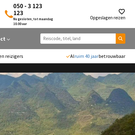
050 - 3 123
123
Opgeslagen reizen
Nu gesloten, tot maandag
10.00 uur
act
en reizigers
Al
ruim 40 jaar
betrouwbaar