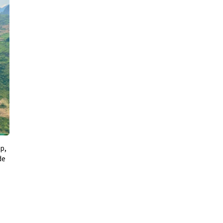
op,
de