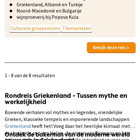
Griekenland, Albanië en Turkije
Noord-Macedonië en Bulgarije
wijnproeverij bij Popova Kula
Culturele groepsreizen
Themareizen
Bekijk deze reis
1 - 8 van de 8 resultaten
Rondreis Griekenland - Tussen mythe en
werkelijkheid
Boeiende verhalen vol mythes en legendes, vriendelijke
Grieken, klassieke tempels en imponerende landschappen:
Griekenland
heeft het! Voeg daar het heerlijke klimaat met
de stralende zon van Helios, de wijnen van Dionysos en het
Ontdek de bakermat van de moderne wereld
lekkere eten aan toe, en u heeft alle ingrediënten voor een