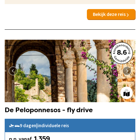
Bekijk deze reis
8.6
De Peloponnesos - fly drive
9 dagen
|
individuele reis
p.p. vanaf
1.359