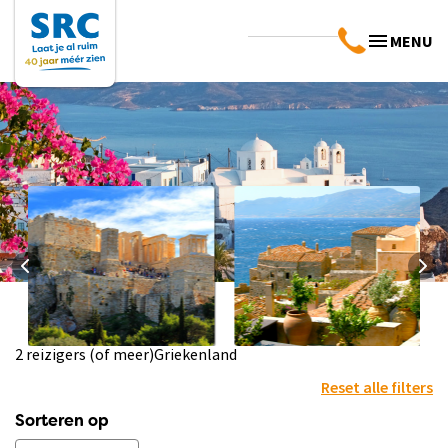
MENU
2 reizigers (of meer)
Griekenland
Landinfo
Praktische info
Griekenland
Griekenland
Reset alle filters
Bekijk info
Bekijk info
Sorteren op