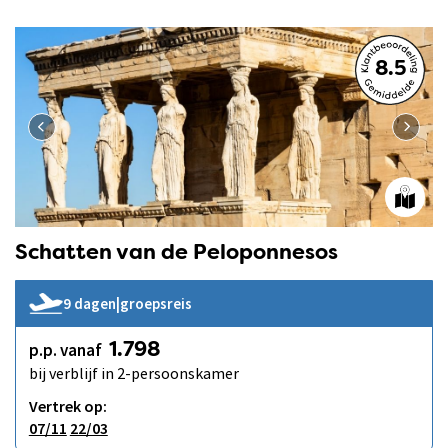
8.5
Schatten van de Peloponnesos
9 dagen
|
groepsreis
p.p. vanaf
1.798
bij verblijf in 2-persoonskamer
Vertrek op:
07/11
22/03