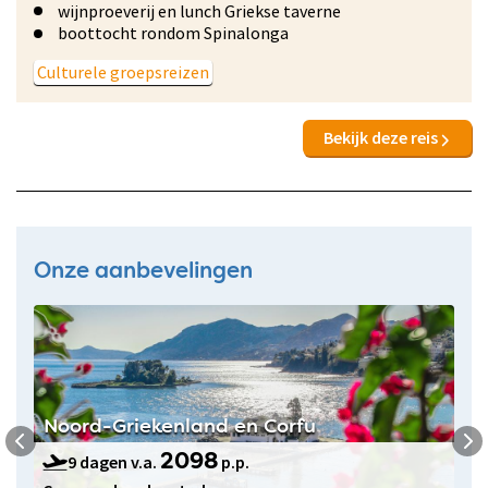
wijnproeverij en lunch Griekse taverne
boottocht rondom Spinalonga
Culturele groepsreizen
Bekijk deze reis
Onze aanbevelingen
Noord-Griekenland en Corfu
9 dagen v.a.
p.p.
2098