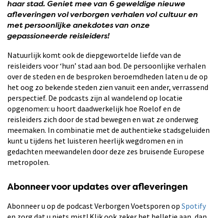
haar stad. Geniet mee van 6 geweldige nieuwe
afleveringen vol verborgen verhalen vol cultuur en
met persoonlijke anekdotes van onze
gepassioneerde reisleiders!
Natuurlijk komt ook de diepgewortelde liefde van de
reisleiders voor ‘hun’ stad aan bod. De persoonlijke verhalen
over de steden en de besproken beroemdheden laten u de op
het oog zo bekende steden zien vanuit een ander, verrassend
perspectief. De podcasts zijn al wandelend op locatie
opgenomen: u hoort daadwerkelijk hoe Roelof en de
reisleiders zich door de stad bewegen en wat ze onderweg
meemaken. In combinatie met de authentieke stadsgeluiden
kunt u tijdens het luisteren heerlijk wegdromen en in
gedachten meewandelen door deze zes bruisende Europese
metropolen.
Abonneer voor updates over afleveringen
Abonneer u op de podcast Verborgen Voetsporen op
Spotify
en zorg dat u niets mist! Klik ook zeker het belletje aan, dan