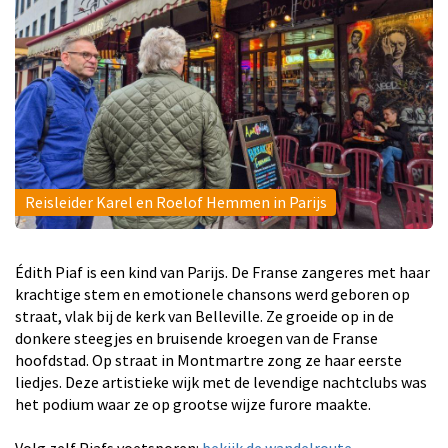
Reisleider Karel en Roelof Hemmen in Parijs
Édith Piaf is een kind van Parijs. De Franse zangeres met haar
krachtige stem en emotionele chansons werd geboren op
straat, vlak bij de kerk van Belleville. Ze groeide op in de
donkere steegjes en bruisende kroegen van de Franse
hoofdstad. Op straat in Montmartre zong ze haar eerste
liedjes. Deze artistieke wijk met de levendige nachtclubs was
het podium waar ze op grootse wijze furore maakte.
Volg zelf Piafs voetsporen:
bekijk de wandelroute