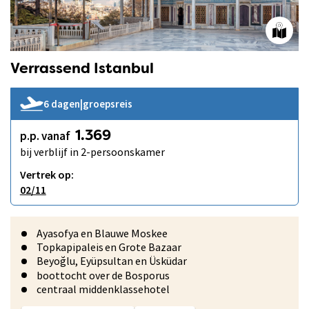
Verrassend Istanbul
6 dagen
|
groepsreis
p.p. vanaf
1.369
bij verblijf in 2-persoonskamer
Vertrek op:
02/11
Ayasofya en Blauwe Moskee
Topkapipaleis en Grote Bazaar
Beyoğlu, Eyüpsultan en Üsküdar
boottocht over de Bosporus
centraal middenklassehotel