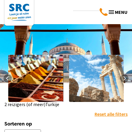
MENU
2 reizigers (of meer)
Turkije
Landinfo Turkije
Praktische info
Turkije
Bekijk info
Reset alle filters
Bekijk info
Sorteren op