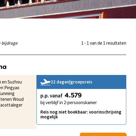
-bijdrage
1 - 1 van de 1 resultaten
na
ai en Suzhou
22 dagen
|
groepsreis
en Pingyao
n Kunming
p.p. vanaf
4.579
 Stenen Woud
bij verblijf in 2-persoonskamer
acottaleger
Reis nog niet boekbaar: voorinschrijving
mogelijk