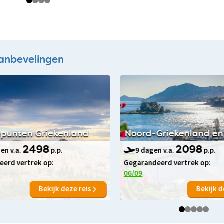
anbevelingen
punten Griekenland
Noord-Griekenland en
en v.a.
2498
p.p.
9 dagen v.a.
2098
p.p.
erd vertrek op:
Gegarandeerd vertrek op:
06/09
Bekijk deze reis
Bekijk d