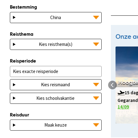
Bestemming
China
Reisthema
Onze a
Kies reisthema(s)
Reisperiode
na
Onbekend Extremadura
Hoogte
Kies reismaand
9 dagen v.a.
1998
p.p.
15 dag
Kies schoolvakantie
Gegarandeerd vertrek op:
Gegarande
17/09
07/10
14/09
Reisduur
s
Bekijk deze reis
Maak keuze