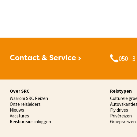
050 - 3
Contact & Service
Over SRC
Reistypen
Waarom SRC Reizen
Culturele gro
Onze reisleiders
Autovakantie
Nieuws
Fly drives
Vacatures
Privéreizen
Reisbureaus inloggen
Groepsreizen