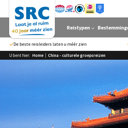
Reistypen
Bestemming
De beste reisleiders laten u méér zien
U bent hier:
Home
China - culturele groepsreizen