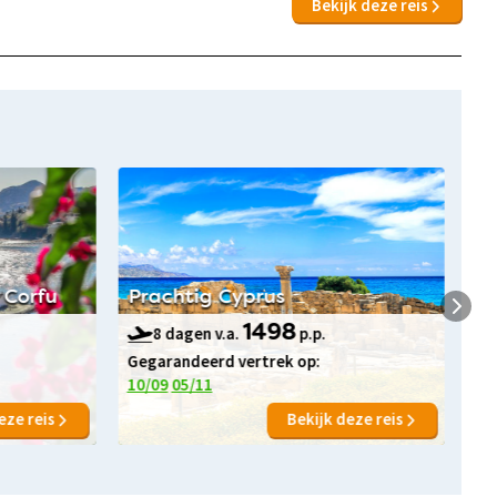
Bekijk deze reis
 Corfu
Prachtig Cyprus
Na
8 dagen v.a.
1498
p.p.
Gegarandeerd vertrek op:
Ge
10/09
05/11
19
eze reis
Bekijk deze reis