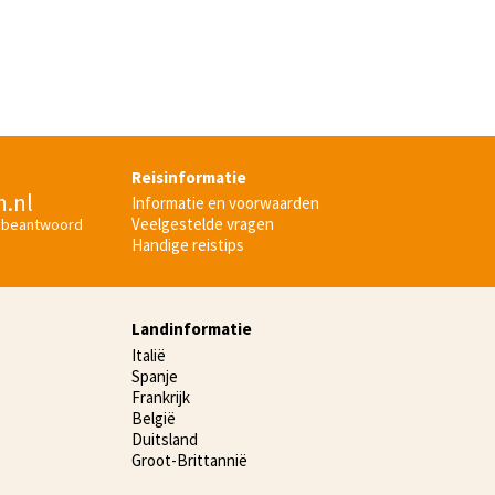
Reisinformatie
n.nl
Informatie en voorwaarden
Veelgestelde vragen
 beantwoord
Handige reistips
Landinformatie
Italië
Spanje
Frankrijk
België
Duitsland
Groot-Brittannië