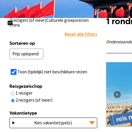
2 reizigers (of meer)
Culturele groepsreizen
1 ron
China
Reset alle filters
Onderstaande v
Sorteren op
Toon (tijdelijk) niet beschikbare reizen
Reisgezelschap
1 reiziger
2 reizigers (of meer)
Vakantietype
Kies vakantietype(s)