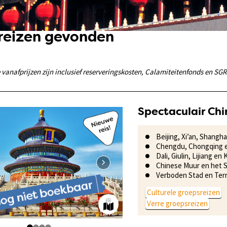
dreizen gevonden
anafprijzen zijn inclusief reserveringskosten, Calamiteitenfonds en SGR
Spectaculair Chi
Beijing, Xi’an, Shangh
Chengdu, Chongqing 
Dali, Giulin, Lijiang e
Chinese Muur en het
Verboden Stad en Terr
Culturele groepsreizen
Verre groepsreizen