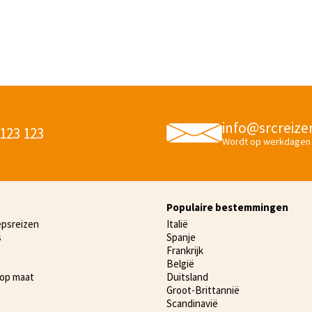
info@srcreize
 123 123
Wordt op werkdagen
Populaire bestemmingen
epsreizen
Italië
s
Spanje
Frankrijk
België
 op maat
Duitsland
Groot-Brittannië
Scandinavië