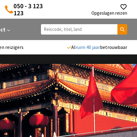
050 - 3 123
123
Opgeslagen reizen
act
en reizigers
Al
ruim 40 jaar
betrouwbaar