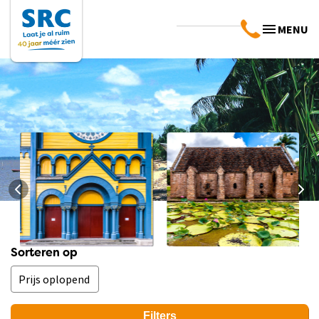
MENU
Landinfo Suriname
Praktische info
Sorteren op
Suriname
Bekijk info
Bekijk info
Filters