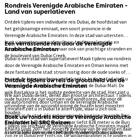
Rondreis Verenigde Arabische Emiraten -
Land van superlatieven
Ontdek tijdens een individuele reis Dubai, de hoofdstad van
het gelijknamige emiraat, een soort provincie in de
Verenigde Arabische Emiraten. In deze stad van uitersten
kunt u genieten van oude cultuur, traditionele soeks en
Een verrassende reis door de Verenigde
futuristische gebouwen, maar ook van prachtige stranden en
Arabische Emiraten
de boulevard van Dubai Creek.
Dubai is een stad van superlatieven! Maak tijdens uw rondreis
door de Verenigde Arabische Emiraten en Oman kennis met
deze fantastische stad: struin rustig door de oude soeks of
bezoek de hypermoderne winkelcentra. In deze stad vindt u
Ontdek tijdens uw reis de grootsheid van de
het grootste winkelcentrum ter wereld: de Dubai Mall. De
Verenigde Arabische Emiraten
wijk Bastakiya is het oudste gedeelte van de stad. Hier ziet u
Wie aan Dubai denkt, denkt aan grootse architectuur. Tijdens
oude huizen die zijn voorzien van windtorens, die voor de
uw autorondreis door Oman en de Verenigde Arabische
uitvinding van de airconditioning de huizen koel moesten
Emiraten ziet u in Dubai te allen tijde, waar u zich ook
houden.
bevindt in de stad, één gebouw aan de horizon staan: de Burj
Boek uw rondreis naar de Verenigde Arabische
Khalifa. Met een hoogte van maar liefst 828 meter is de Burj
Emiraten bij SRC Reizen
Tijdens uw reis naar de Verenigde Arabische Emiraten maakt
Khalifa sinds 2007 het hoogste gebouw van de wereld en daar
Al sinds 1983 zijn wij dé specialist in vakanties vol cultuur.
u niet alleen kennis met het hypermoderne Dubai: aan de
zijn ze in Dubai erg trots op. De wolkenkrabber is te vinden in