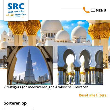
MENU
2 reizigers (of meer)
Verenigde Arabische Emiraten
Landinfo
Praktische info
Arabische
Arabische
Reset alle filters
Emiraten
Emiraten
Bekijk info
Bekijk info
Sorteren op