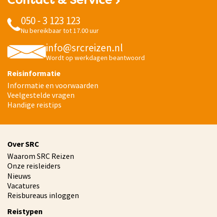
Contact & Service
050 - 3 123 123
Nu bereikbaar tot 17.00 uur
info@srcreizen.nl
Wordt op werkdagen beantwoord
Reisinformatie
Informatie en voorwaarden
Veelgestelde vragen
Handige reistips
Over SRC
Waarom SRC Reizen
Onze reisleiders
Nieuws
Vacatures
Reisbureaus inloggen
Reistypen