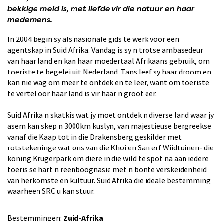
bekkige meid is, met liefde vir die natuur en haar
medemens.
In 2004 begin sy als nasionale gids te werk voor een
agentskap in Suid Afrika. Vandag is sy n trotse ambasedeur
van haar land en kan haar moedertaal Afrikaans gebruik, om
toeriste te begelei uit Nederland. Tans leef sy haar droom en
kan nie wag om meer te ontdek en te leer, want om toeriste
te vertel oor haar land is vir haar n groot eer.
Suid Afrika n skatkis wat jy moet ontdek n diverse land waar jy
asem kan skep n 3000km kuslyn, van majestieuse bergreekse
vanaf die Kaap tot in die Drakensberg geskilder met
rotstekeninge wat ons van die Khoi en San erf Wiidtuinen- die
koning Krugerpark om diere in die wild te spot na aan iedere
toeris se hart n reenboognasie met n bonte verskeidenheid
van herkomste en kultuur. Suid Afrika die ideale bestemming
waarheen SRC u kan stuur.
Bestemmingen:
Zuid-Afrika