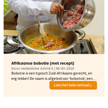
Afrikaanse bobotie (met recept)
Door reisleidster Astrid A | 08-03-2020
Bobotie is een typisch Zuid-Afrikaans gerecht, en
erg lekker! De naam is afgeleid van ‘bobotok’, een
Indonesisch vleesgerecht dat gestoomd wordt.
Lees het hele verhaal
Vermoedelijk is het recept al in de 17e eeuw via
Javaanse en Maleisische slaven in Zuid-Afrika
beland. Een aantal van die slaven werkten in de
keukens van plantagehouders, en zij zetten dit