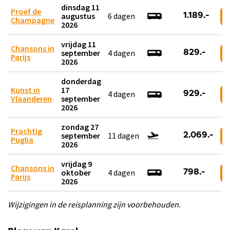
dinsdag 11
Proef de
augustus
6 dagen
1.189.-
Champagne
2026
vrijdag 11
Chansons in
september
4 dagen
829.-
Parijs
2026
donderdag
Kunst in
17
4 dagen
929.-
Vlaanderen
september
2026
zondag 27
Prachtig
september
11 dagen
2.069.-
Puglia
2026
vrijdag 9
Chansons in
oktober
4 dagen
798.-
Parijs
2026
Wijzigingen in de reisplanning zijn voorbehouden.