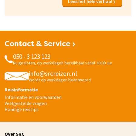
Lees het hele verhaal
heeft haar eigen charme. Natuurlijk ging ik ooit op
schoolreis naar Parijs, wie niet, maar pas toen ik er
woonde leerde ik de stad van de liefde echt kennen.
Parijs is een stukje van mijzelf geworden.
Contact & Service
050 - 3 123 123
Nu gesloten, op werkdagen bereikbaar vanaf 10.00 uur
info@srcreizen.nl
Wordt op werkdagen beantwoord
Reisinformatie
Informatie en voorwaarden
Veelgestelde vragen
Handige reistips
Over SRC