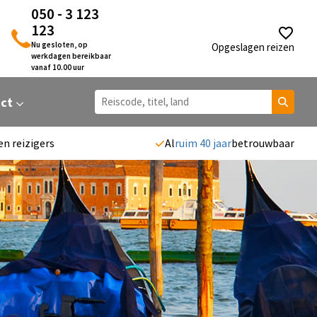
050 - 3 123
123
Nu gesloten, op
Opgeslagen reizen
werkdagen bereikbaar
vanaf 10.00 uur
act
en reizigers
Al
ruim 40 jaar
betrouwbaar