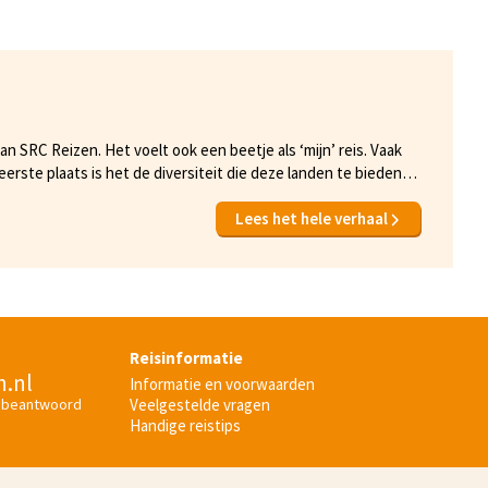
van SRC Reizen. Het voelt ook een beetje als ‘mijn’ reis. Vaak
 eerste plaats is het de diversiteit die deze landen te bieden
eren, een uitstekende keuken en culturen die variëren van
Lees het hele verhaal
Reisinformatie
n.nl
Informatie en voorwaarden
Veelgestelde vragen
 beantwoord
Handige reistips