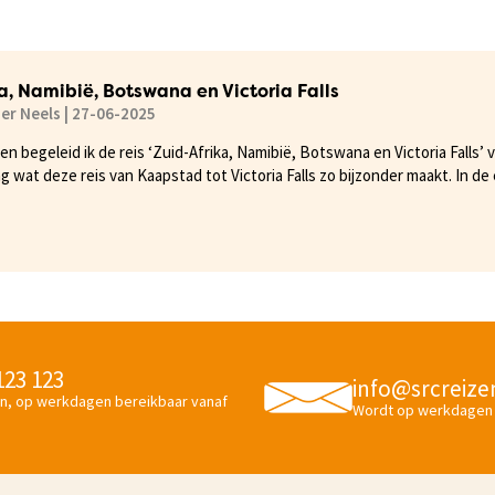
a, Namibië, Botswana en Victoria Falls
der Neels | 27-06-2025
ren begeleid ik de reis ‘Zuid-Afrika, Namibië, Botswana en Victoria Falls’ 
aag wat deze reis van Kaapstad tot Victoria Falls zo bijzonder maakt. In de
s veranderende landschappen, een enorme verscheidenheid aan wilde di
wana tot de primitieve Himba- en San-populaties.
 123 123
info@srcreize
n, op werkdagen bereikbaar vanaf
Wordt op werkdagen