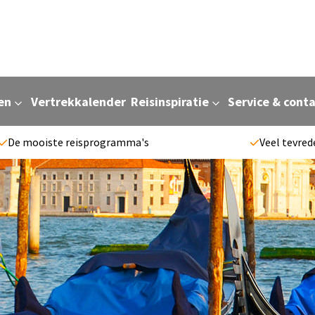
en
Vertrekkalender
Reisinspiratie
Service & cont
De mooiste reisprogramma's
Veel tevred