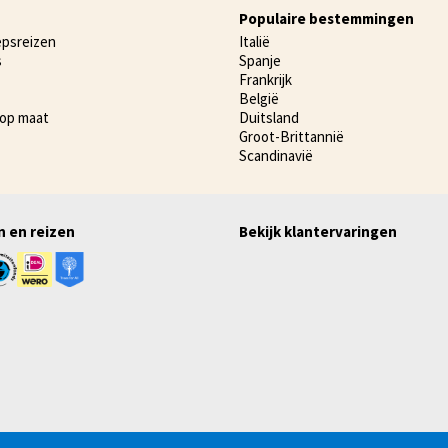
Populaire bestemmingen
epsreizen
Italië
s
Spanje
Frankrijk
België
 op maat
Duitsland
Groot-Brittannië
Scandinavië
n en reizen
Bekijk klantervaringen