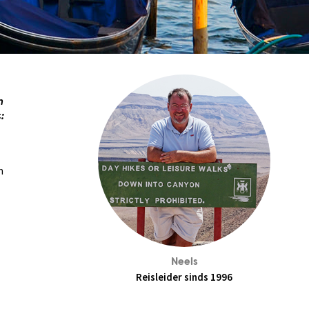
n
:
n
Neels
Reisleider sinds 1996