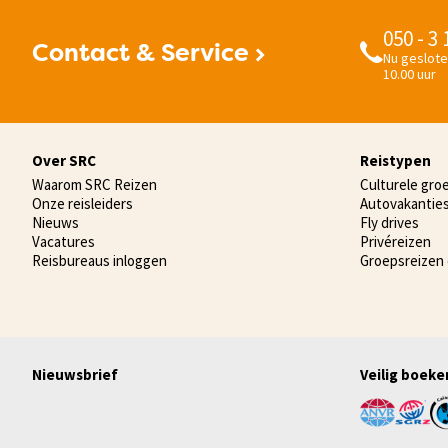
050 - 3
Contact & Service
Nu geslote
10.00 uur
Over SRC
Reistypen
Waarom SRC Reizen
Culturele gro
Onze reisleiders
Autovakantie
Nieuws
Fly drives
Vacatures
Privéreizen
Reisbureaus inloggen
Groepsreizen
Nieuwsbrief
Veilig boeke