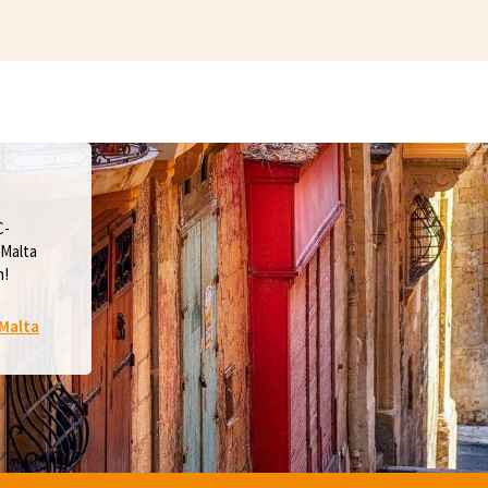
C-
 Malta
n!
 Malta