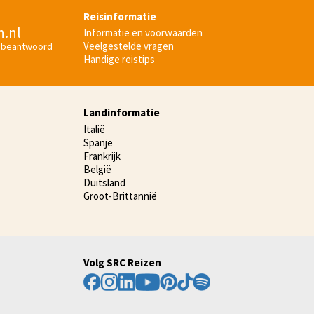
Reisinformatie
n.nl
Informatie en voorwaarden
Veelgestelde vragen
 beantwoord
Handige reistips
Landinformatie
Italië
Spanje
Frankrijk
België
Duitsland
Groot-Brittannië
Volg SRC Reizen