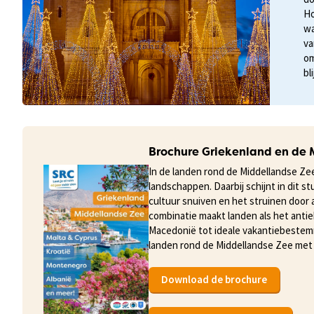
Ho
wa
va
om
bli
Brochure Griekenland en de
In de landen rond de Middellandse Ze
landschappen. Daarbij schijnt in dit s
cultuur snuiven en het struinen door
combinatie maakt landen als het anti
Macedonië tot ideale vakantiebestemm
landen rond de Middellandse Zee met 
Download de brochure