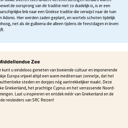
ewel de oorsprong van de traditie niet zo duidelijk is, is er een
arschijnlijke link naar een Griekse traditie die verwijst naar de tuin
n Adonis. Hier werden zaden geplant, en wortels schoten tijdelijk
hoog, net als de gulbiena die alleen tijdens de feestdagen in leven
jft.
 Middellandse Zee
e kunt u eindeloos genieten van boeiende cultuur en imponerende
tukje Europa vrijwel altijd een warm mediterraan zonnetje, dat het
 authentieke steden en dorpjes nóg aantrekkelijker maakt. Deze
eke Griekenland, het prachtige Cyprus en het verrassende Noord-
ingen. Laat u inspireren en ontdek méér van Griekenland en de
de reisleiders van SRC Reizen!