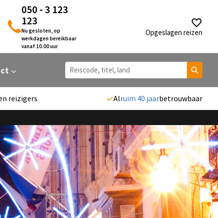
050 - 3 123
123
Nu gesloten, op
Opgeslagen reizen
werkdagen bereikbaar
vanaf 10.00 uur
act
en reizigers
Al
ruim 40 jaar
betrouwbaar