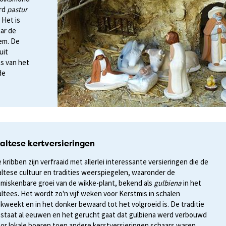
ord
pastur
 Het is
ar de
em. De
uit
es van het
de
altese kertversieringen
 kribben zijn verfraaid met allerlei interessante versieringen die de
ltese cultuur en tradities weerspiegelen, waaronder de
miskenbare groei van de wikke-plant, bekend als
gulbiena
in het
ltees. Het wordt zo'n vijf weken voor Kerstmis in schalen
kweekt en in het donker bewaard tot het volgroeid is. De traditie
staat al eeuwen en het gerucht gaat dat gulbiena werd verbouwd
or lokale boeren toen andere kerstversieringen schaars waren.