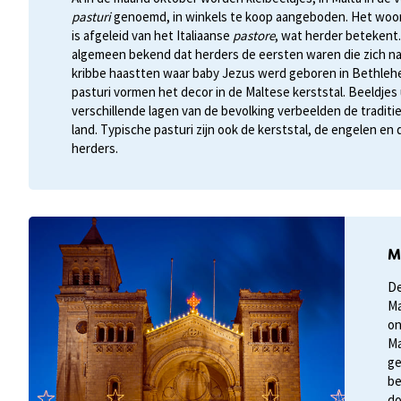
pasturi
genoemd, in winkels te koop aangeboden. Het wo
is afgeleid van het Italiaanse
pastore
, wat herder betekent.
algemeen bekend dat herders de eersten waren die zich na
kribbe haastten waar baby Jezus werd geboren in Bethleh
pasturi vormen het decor in de Maltese kerststal. Beeldjes 
verschillende lagen van de bevolking verbeelden de traditi
land. Typische pasturi zijn ook de kerststal, de engelen en 
herders.
M
De
Ma
on
Ma
ge
be
do