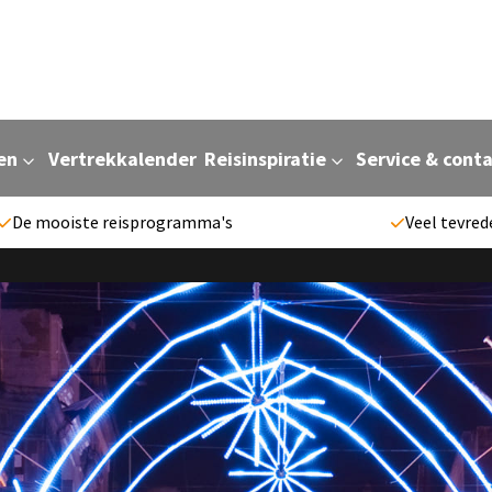
en
Vertrekkalender
Reisinspiratie
Service & cont
De mooiste reisprogramma's
Veel tevred