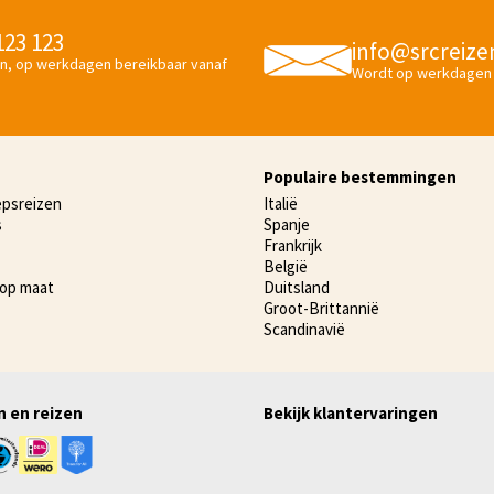
 123 123
info@srcreize
n, op werkdagen bereikbaar vanaf
Wordt op werkdagen
Populaire bestemmingen
epsreizen
Italië
s
Spanje
Frankrijk
België
 op maat
Duitsland
Groot-Brittannië
Scandinavië
n en reizen
Bekijk klantervaringen