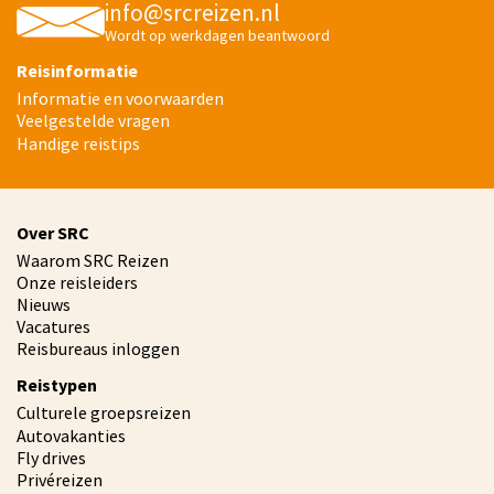
info@srcreizen.nl
Wordt op werkdagen beantwoord
Reisinformatie
Informatie en voorwaarden
Veelgestelde vragen
Handige reistips
Over SRC
Waarom SRC Reizen
Onze reisleiders
Nieuws
Vacatures
Reisbureaus inloggen
Reistypen
Culturele groepsreizen
Autovakanties
Fly drives
Privéreizen