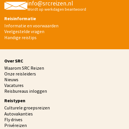
info@srcreizen.nl
Wordt op werkdagen beantwoord
Reisinformatie
Informatie en voorwaarden
Veelgestelde vragen
Handige reistips
Over SRC
Waarom SRC Reizen
Onze reisleiders
Nieuws
Vacatures
Reisbureaus inloggen
Reistypen
Culturele groepsreizen
Autovakanties
Fly drives
Privéreizen