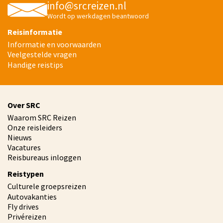
info@srcreizen.nl
Wordt op werkdagen beantwoord
Reisinformatie
Informatie en voorwaarden
Veelgestelde vragen
Handige reistips
Over SRC
Waarom SRC Reizen
Onze reisleiders
Nieuws
Vacatures
Reisbureaus inloggen
Reistypen
Culturele groepsreizen
Autovakanties
Fly drives
Privéreizen