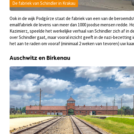
De fabriek van Schindler in Krakau
Ook in de wijk Podgórze staat de fabriek van een van de beroemdste
emailfabriek de levens van meer dan 1000 joodse mensen redde. H
Kazimierz, speelde het werkelijke verhaal van Schindler zich af in 
over Schindler gaat, maar vooral inzicht geeft in de nazi-bezetting
het aan te raden om vooraf (minimaal 2 weken van tevoren) uw kaart
Auschwitz en Birkenau