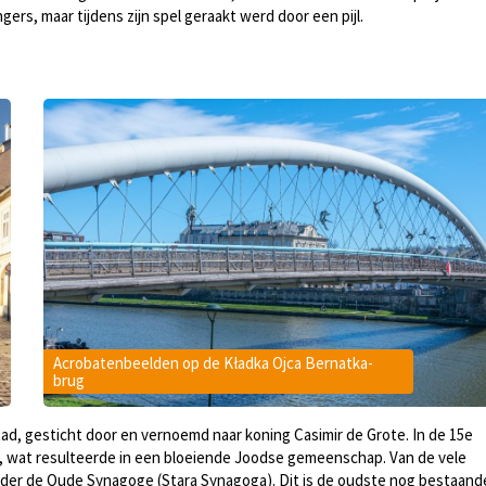
rs, maar tijdens zijn spel geraakt werd door een pijl.
Acrobatenbeelden op de Kładka Ojca Bernatka-
brug
tad, gesticht door en vernoemd naar koning Casimir de Grote. In de 15e
r, wat resulteerde in een bloeiende Joodse gemeenschap. Van de vele
ronder de Oude Synagoge (Stara Synagoga). Dit is de oudste nog bestaand