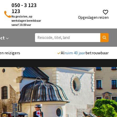
050 - 3 123
123
Nu gesloten, op
Opgeslagen reizen
werkdagen bereikbaar
vanaf 10.00 uur
act
en reizigers
Al
ruim 40 jaar
betrouwbaar