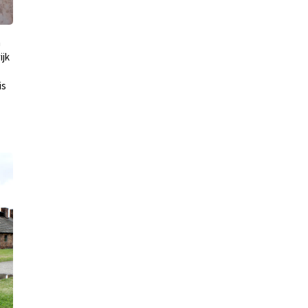
n
ijk
is