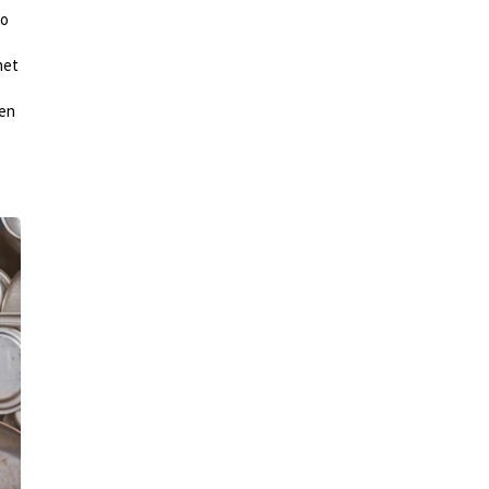
to
het
den