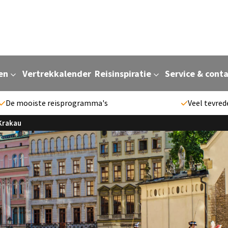
en
Vertrekkalender
Reisinspiratie
Service & cont
De mooiste reisprogramma's
Veel tevred
Krakau