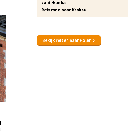
zapiekanka
Reis mee naar Krakau
Bekijk reizen naar Polen
d
t