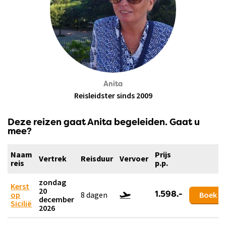
Anita
Reisleidster sinds 2009
Deze reizen gaat Anita begeleiden. Gaat u
mee?
Naam
Prijs
Vertrek
Reisduur
Vervoer
reis
p.p.
zondag
Kerst
20
op
8 dagen
Boek
1.598.-
december
Sicilië
2026