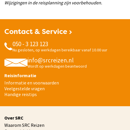
Wijzigingen in de reisplanning zijn voorbehouden.
Contact & Service
050 - 3 123 123
Nu gesloten, op werkdagen bereikbaar vanaf 10.00 uur
info@srcreizen.nl
Wordt op werkdagen beantwoord
Reisinformatie
Informatie en voorwaarden
Veelgestelde vragen
Handige reistips
Over SRC
Waarom SRC Reizen