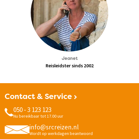
Jeanet
Reisleidster sinds 2002
Contact & Service
050 - 3 123 123
Nu bereikbaar tot 17.00 uur
info@srcreizen.nl
Wordt op werkdagen beantwoord