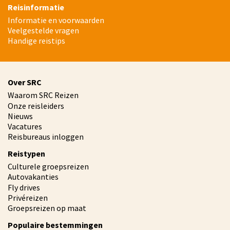
Reisinformatie
Informatie en voorwaarden
Veelgestelde vragen
Handige reistips
Over SRC
Waarom SRC Reizen
Onze reisleiders
Nieuws
Vacatures
Reisbureaus inloggen
Reistypen
Culturele groepsreizen
Autovakanties
Fly drives
Privéreizen
Groepsreizen op maat
Populaire bestemmingen