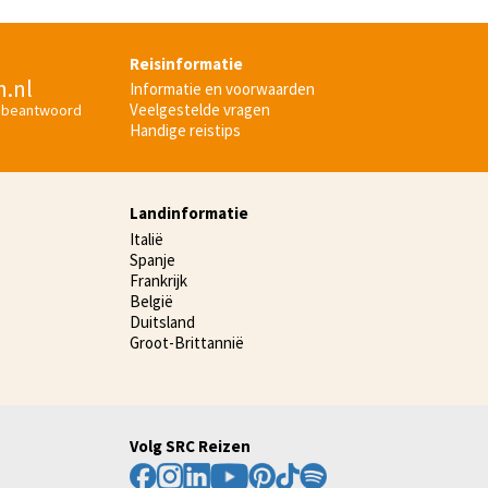
Reisinformatie
n.nl
Informatie en voorwaarden
Veelgestelde vragen
 beantwoord
Handige reistips
Landinformatie
Italië
Spanje
Frankrijk
België
Duitsland
Groot-Brittannië
Volg SRC Reizen