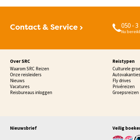
050 - 3
Contact & Service
Nu bereikb
Over SRC
Reistypen
Waarom SRC Reizen
Culturele gro
Onze reisleiders
Autovakantie
Nieuws
Fly drives
Vacatures
Privéreizen
Reisbureaus inloggen
Groepsreizen
Nieuwsbrief
Veilig boeke