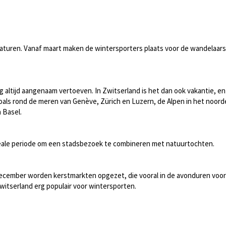
turen. Vanaf maart maken de wintersporters plaats voor de wandelaars
altijd aangenaam vertoeven. In Zwitserland is het dan ook vakantie, en
zoals rond de meren van Genève, Zürich en Luzern, de Alpen in het noor
 Basel.
eale periode om een stadsbezoek te combineren met natuurtochten.
 december worden kerstmarkten opgezet, die vooral in de avonduren voor
s Zwitserland erg populair voor wintersporten.