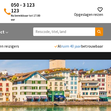
050 - 3 123
123
Opgeslagen reizen
Nu bereikbaar tot 17.00
uur
act
en reizigers
Al
ruim 40 jaar
betrouwbaar