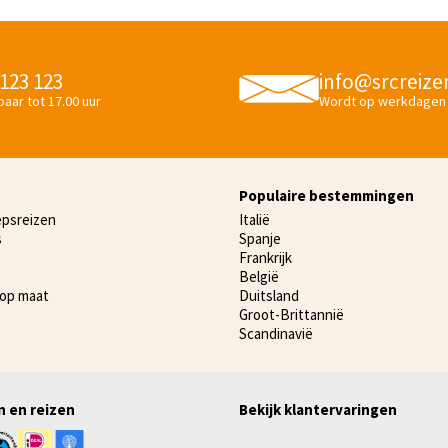
 123 123
info@srcreize
aar tot 17.00 uur
Wordt op werkdagen
Populaire bestemmingen
epsreizen
Italië
s
Spanje
Frankrijk
België
 op maat
Duitsland
Groot-Brittannië
Scandinavië
n en reizen
Bekijk klantervaringen