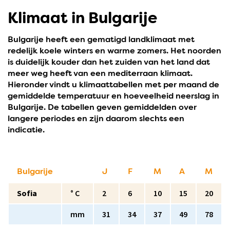
Klimaat in Bulgarije
Bulgarije heeft een gematigd landklimaat met
redelijk koele winters en warme zomers. Het noorden
is duidelijk kouder dan het zuiden van het land dat
meer weg heeft van een mediterraan klimaat.
Hieronder vindt u klimaattabellen met per maand de
gemiddelde temperatuur en hoeveelheid neerslag in
Bulgarije. De tabellen geven gemiddelden over
langere periodes en zijn daarom slechts een
indicatie.
Bulgarije
J
F
M
A
M
Sofia
° C
2
6
10
15
20
mm
31
34
37
49
78