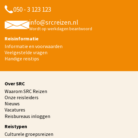
050 - 3 123 123
info@srcreizen.nl
Wordt op werkdagen beantwoord
Reisinformatie
Informatie en voorwaarden
Veelgestelde vragen
Handige reistips
Over SRC
Waarom SRC Reizen
Onze reisleiders
Nieuws
Vacatures
Reisbureaus inloggen
Reistypen
Culturele groepsreizen