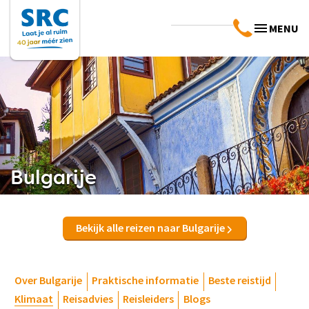
MENU
Bulgarije
Bekijk alle reizen naar Bulgarije
Over Bulgarije
Praktische informatie
Beste reistijd
Klimaat
Reisadvies
Reisleiders
Blogs