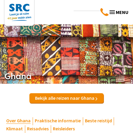
MENU
Ghana
Bekijk alle reizen naar Ghana
Over Ghana
Praktische informatie
Beste reistijd
Klimaat
Reisadvies
Reisleiders