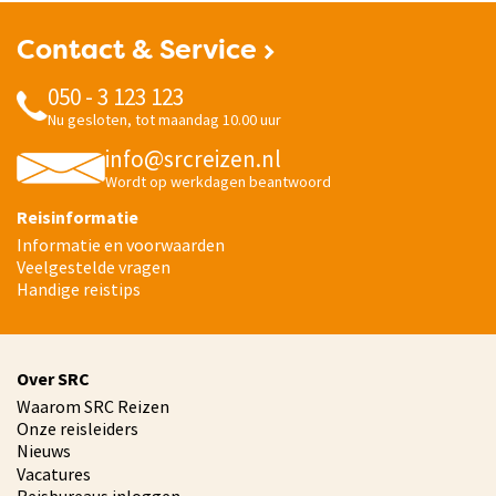
Contact & Service
050 - 3 123 123
Nu gesloten, tot maandag 10.00 uur
info@srcreizen.nl
Wordt op werkdagen beantwoord
Reisinformatie
Informatie en voorwaarden
Veelgestelde vragen
Handige reistips
Over SRC
Waarom SRC Reizen
Onze reisleiders
Nieuws
Vacatures
Reisbureaus inloggen