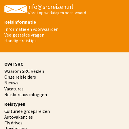
info@srcreizen.nl
Wordt op werkdagen beantwoord
Reisinformatie
Informatie en voorwaarden
Veelgestelde vragen
Handige reistips
Over SRC
Waarom SRC Reizen
Onze reisleiders
Nieuws
Vacatures
Reisbureaus inloggen
Reistypen
Culturele groepsreizen
Autovakanties
Fly drives
Privéreizen