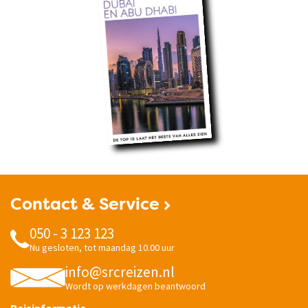
Contact & Service
050 - 3 123 123
Nu gesloten, tot maandag 10.00 uur
info@srcreizen.nl
Wordt op werkdagen beantwoord
Reisinformatie