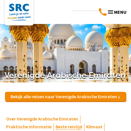
MENU
Verenigde Arabische Emiraten
Bekijk alle reizen naar Verenigde Arabische Emiraten
Over Verenigde Arabische Emiraten
Praktische informatie
Beste reistijd
Klimaat