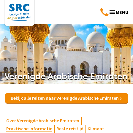
MENU
Verenigde Arabische Emiraten
Bekijk alle reizen naar Verenigde Arabische Emiraten
Over Verenigde Arabische Emiraten
Praktische informatie
Beste reistijd
Klimaat