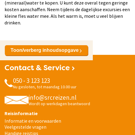
(mineraal)water te kopen. U kunt deze overal tegen geringe
kosten aanschaffen. Neem tijdens de dagelijkse excursies een
kleine fles water mee. Als het warm is, moet u veel blijven
drinken.
Toon/verberg inhoudsopgave
Contact & Service
050 - 3 123 123
Nu gesloten, tot maandag 10.00 uur
info@srcreizen.nl
Wordt op werkdagen beantwoord
Reisinformatie
Informatie en voorwaarden
Veelgestelde vragen
Handige reistips