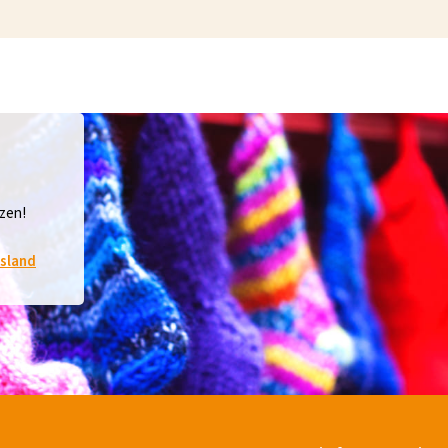
izen!
tsland