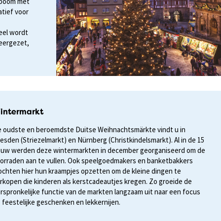
nboom met
atief voor
eel wordt
eergezet,
intermarkt
 oudste en beroemdste Duitse Weihnachtsmärkte vindt u in
esden (Striezelmarkt) en Nürnberg (Christkindelsmarkt). Al in de 15
uw werden deze wintermarkten in december georganiseerd om de
orraden aan te vullen. Ook speelgoedmakers en banketbakkers
chten hier hun kraampjes opzetten om de kleine dingen te
rkopen die kinderen als kerstcadeautjes kregen. Zo groeide de
rspronkelijke functie van de markten langzaam uit naar een focus
 feestelijke geschenken en lekkernijen.