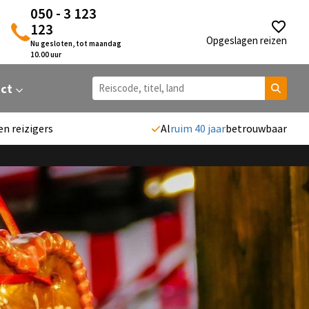
050 - 3 123
123
Opgeslagen reizen
Nu gesloten, tot maandag
10.00 uur
act
en reizigers
Al
ruim 40 jaar
betrouwbaar