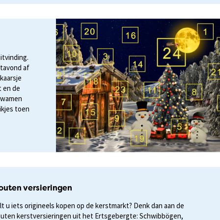
itvinding.
stavond af
 kaarsje
t en de
 kwamen
ikjes toen
outen versieringen
lt u iets origineels kopen op de kerstmarkt? Denk dan aan de
uten kerstversieringen uit het Ertsgebergte: Schwibbögen,