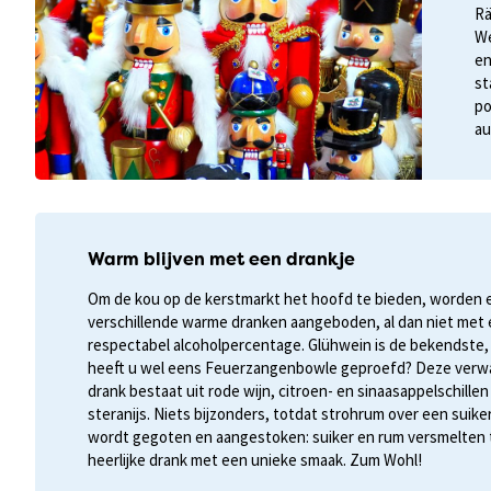
Rä
We
en
st
po
au
Warm blijven met een drankje
Om de kou op de kerstmarkt het hoofd te bieden, worden 
verschillende warme dranken aangeboden, al dan niet met
respectabel alcoholpercentage. Glühwein is de bekendste,
heeft u wel eens Feuerzangenbowle geproefd? Deze ver
drank bestaat uit rode wijn, citroen- en sinaasappelschillen
steranijs. Niets bijzonders, totdat strohrum over een suike
wordt gegoten en aangestoken: suiker en rum versmelten 
heerlijke drank met een unieke smaak. Zum Wohl!