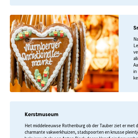
S
Na
Le
ve
al
Aa
in
ke
Kerstmuseum
Het middeleeuwse Rothenburg ob der Tauber ziet er met 
charmante vakwerkhuizen, stadspoorten en knusse pleintj