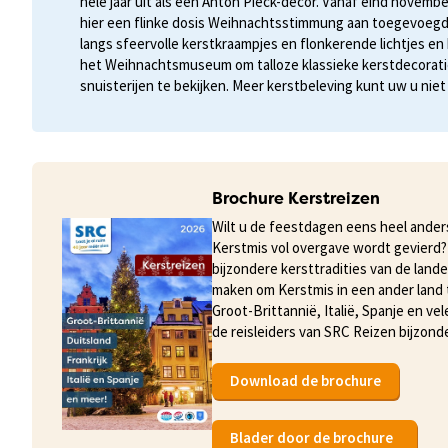
hele jaar uit als een Anton Pieck-decor. Vanaf eind novemb
hier een flinke dosis Weihnachtsstimmung aan toegevoegd.
langs sfeervolle kerstkraampjes en flonkerende lichtjes e
het Weihnachtsmuseum om talloze klassieke kerstdecorati
snuisterijen te bekijken. Meer kerstbeleving kunt uw u nie
Brochure Kerstreizen
Wilt u de feestdagen eens heel anders
Kerstmis vol overgave wordt gevierd?
bijzondere kersttradities van de lande
maken om Kerstmis in een ander land t
Groot-Brittannië, Italië, Spanje en 
de reisleiders van SRC Reizen bijzond
Download de brochure
Blader door de brochure