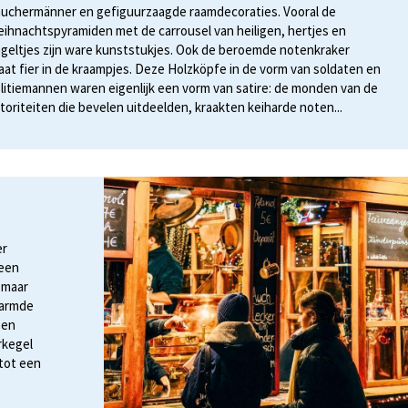
uchermänner en gefiguurzaagde raamdecoraties. Vooral de
ihnachtspyramiden met de carrousel van heiligen, hertjes en
geltjes zijn ware kunststukjes. Ook de beroemde notenkraker
aat fier in de kraampjes. Deze Holzköpfe in de vorm van soldaten en
litiemannen waren eigenlijk een vorm van satire: de monden van de
toriteiten die bevelen uitdeelden, kraakten keiharde noten...
er
 een
 maar
warmde
 en
rkegel
tot een