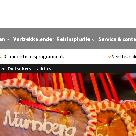
en
Vertrekkalender
Reisinspiratie
Service & cont
De mooiste reisprogramma's
Veel tevred
eef Duitse kersttradities