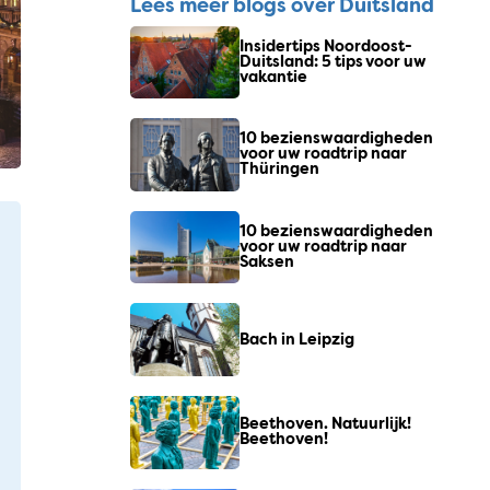
Lees meer blogs over Duitsland
Insidertips Noordoost-
Duitsland: 5 tips voor uw
vakantie
10 bezienswaardigheden
voor uw roadtrip naar
Thüringen
10 bezienswaardigheden
voor uw roadtrip naar
Saksen
Bach in Leipzig
Beethoven. Natuurlijk!
Beethoven!