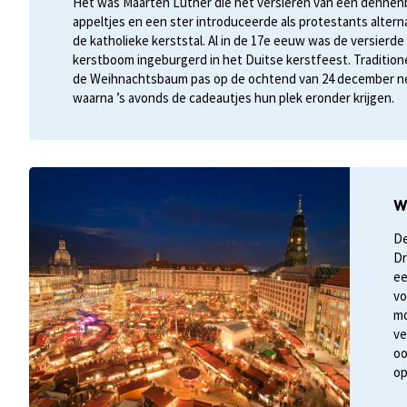
Het was Maarten Luther die het versieren van een denne
appeltjes en een ster introduceerde als protestants altern
de katholieke kerststal. Al in de 17e eeuw was de versierde
kerstboom ingeburgerd in het Duitse kerstfeest. Tradition
de Weihnachtsbaum pas op de ochtend van 24 december n
waarna ’s avonds de cadeautjes hun plek eronder krijgen.
W
De
Dr
ee
vo
mo
ve
oo
op