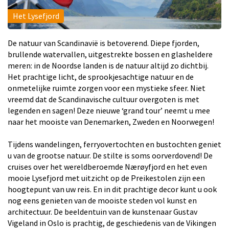
Het Lysefjord
De natuur van Scandinavië is betoverend. Diepe fjorden,
brullende watervallen, uitgestrekte bossen en glasheldere
meren: in de Noordse landen is de natuur altijd zo dichtbij.
Het prachtige licht, de sprookjesachtige natuur en de
onmetelijke ruimte zorgen voor een mystieke sfeer. Niet
vreemd dat de Scandinavische cultuur overgoten is met
legenden en sagen! Deze nieuwe ‘grand tour’ neemt u mee
naar het mooiste van Denemarken, Zweden en Noorwegen!
Tijdens wandelingen, ferryovertochten en bustochten geniet
u van de grootse natuur. De stilte is soms oorverdovend! De
cruises over het wereldberoemde Nærøyfjord en het even
mooie Lysefjord met uitzicht op de Preikestolen zijn een
hoogtepunt van uw reis. En in dit prachtige decor kunt u ook
nog eens genieten van de mooiste steden vol kunst en
architectuur. De beeldentuin van de kunstenaar Gustav
Vigeland in Oslo is prachtig, de geschiedenis van de Vikingen