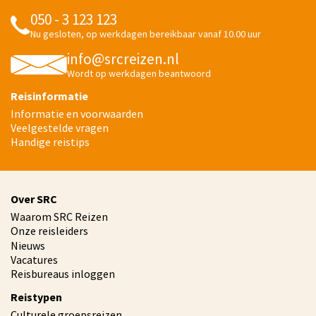
050 - 3 123 123
Nu gesloten, op werkdagen bereikbaar vanaf 10.00 uur
info@srcreizen.nl
Wordt op werkdagen beantwoord
Reisinformatie
Informatie en voorwaarden
Veelgestelde vragen
Handige reistips
Over SRC
Waarom SRC Reizen
Onze reisleiders
Nieuws
Vacatures
Reisbureaus inloggen
Reistypen
Culturele groepsreizen