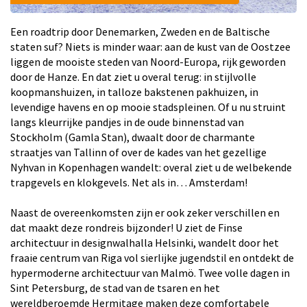
Een roadtrip door Denemarken, Zweden en de Baltische
staten suf? Niets is minder waar: aan de kust van de Oostzee
liggen de mooiste steden van Noord-Europa, rijk geworden
door de Hanze. En dat ziet u overal terug: in stijlvolle
koopmanshuizen, in talloze bakstenen pakhuizen, in
levendige havens en op mooie stadspleinen. Of u nu struint
langs kleurrijke pandjes in de oude binnenstad van
Stockholm (Gamla Stan), dwaalt door de charmante
straatjes van Tallinn of over de kades van het gezellige
Nyhvan in Kopenhagen wandelt: overal ziet u de welbekende
trapgevels en klokgevels. Net als in… Amsterdam!
Naast de overeenkomsten zijn er ook zeker verschillen en
dat maakt deze rondreis bijzonder! U ziet de Finse
architectuur in designwalhalla Helsinki, wandelt door het
fraaie centrum van Riga vol sierlijke jugendstil en ontdekt de
hypermoderne architectuur van Malmö. Twee volle dagen in
Sint Petersburg, de stad van de tsaren en het
wereldberoemde Hermitage maken deze comfortabele