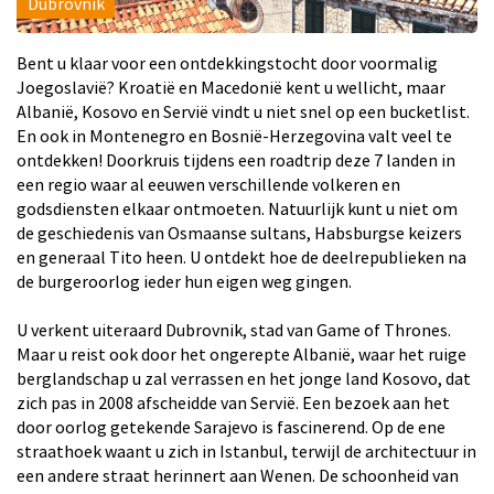
Dubrovnik
Bent u klaar voor een ontdekkingstocht door voormalig
Joegoslavië? Kroatië en Macedonië kent u wellicht, maar
Albanië, Kosovo en Servië vindt u niet snel op een bucketlist.
En ook in Montenegro en Bosnië-Herzegovina valt veel te
ontdekken! Doorkruis tijdens een roadtrip deze 7 landen in
een regio waar al eeuwen verschillende volkeren en
godsdiensten elkaar ontmoeten. Natuurlijk kunt u niet om
de geschiedenis van Osmaanse sultans, Habsburgse keizers
en generaal Tito heen. U ontdekt hoe de deelrepublieken na
de burgeroorlog ieder hun eigen weg gingen.
U verkent uiteraard Dubrovnik, stad van Game of Thrones.
Maar u reist ook door het ongerepte Albanië, waar het ruige
berglandschap u zal verrassen en het jonge land Kosovo, dat
zich pas in 2008 afscheidde van Servië. Een bezoek aan het
door oorlog getekende Sarajevo is fascinerend. Op de ene
straathoek waant u zich in Istanbul, terwijl de architectuur in
een andere straat herinnert aan Wenen. De schoonheid van