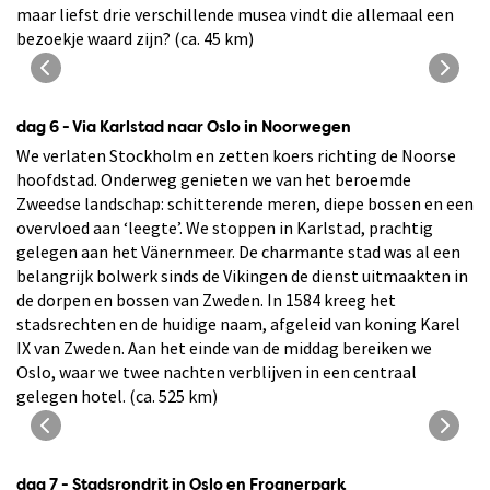
maar liefst drie verschillende musea vindt die allemaal een
bezoekje waard zijn? (ca. 45 km)
Gamla Stan in Stockholm
dag 6 - Via Karlstad naar Oslo in Noorwegen
We verlaten Stockholm en zetten koers richting de Noorse
hoofdstad. Onderweg genieten we van het beroemde
Zweedse landschap: schitterende meren, diepe bossen en een
overvloed aan ‘leegte’. We stoppen in Karlstad, prachtig
gelegen aan het Vänernmeer. De charmante stad was al een
belangrijk bolwerk sinds de Vikingen de dienst uitmaakten in
de dorpen en bossen van Zweden. In 1584 kreeg het
stadsrechten en de huidige naam, afgeleid van koning Karel
IX van Zweden. Aan het einde van de middag bereiken we
Oslo, waar we twee nachten verblijven in een centraal
gelegen hotel. (ca. 525 km)
Zicht op Karlstad
dag 7 - Stadsrondrit in Oslo en Frognerpark