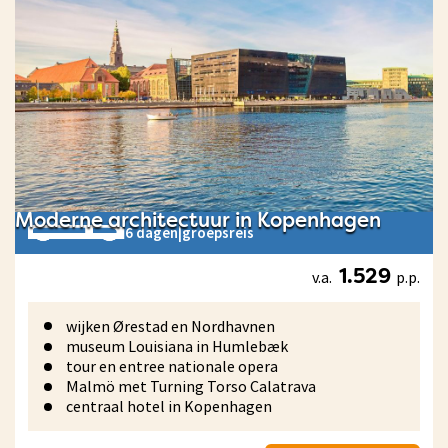
Moderne architectuur in Kopenhagen
6 dagen
|
groepsreis
v.a.
p.p.
1.529
wijken Ørestad en Nordhavnen
museum Louisiana in Humlebæk
tour en entree nationale opera
Malmö met Turning Torso Calatrava
centraal hotel in Kopenhagen