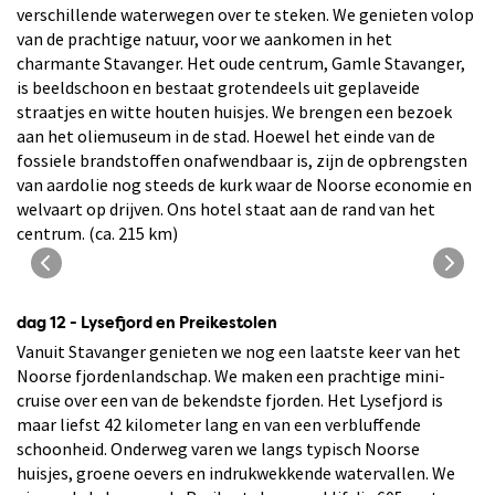
verschillende waterwegen over te steken. We genieten volop
van de prachtige natuur, voor we aankomen in het
charmante Stavanger. Het oude centrum, Gamle Stavanger,
is beeldschoon en bestaat grotendeels uit geplaveide
straatjes en witte houten huisjes. We brengen een bezoek
aan het oliemuseum in de stad. Hoewel het einde van de
fossiele brandstoffen onafwendbaar is, zijn de opbrengsten
van aardolie nog steeds de kurk waar de Noorse economie en
welvaart op drijven. Ons hotel staat aan de rand van het
centrum. (ca. 215 km)
Zicht op de haven van Stavanger
dag 12 - Lysefjord en Preikestolen
Vanuit Stavanger genieten we nog een laatste keer van het
Noorse fjordenlandschap. We maken een prachtige mini-
cruise over een van de bekendste fjorden. Het Lysefjord is
maar liefst 42 kilometer lang en van een verbluffende
schoonheid. Onderweg varen we langs typisch Noorse
huisjes, groene oevers en indrukwekkende watervallen. We