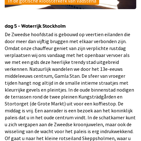
In de gotische kloosterkerk van Vadstena
dag 5 - Waterrijk Stockholm
De Zweedse hoofdstad is gebouwd op veertien eilanden die
door meer dan vijftig bruggen met elkaar verbonden zijn.
Omdat onze chauffeur geniet van zijn verplichte rustdag
verplaatsen wij ons vandaag met het openbaar vervoer als
we met een gids deze heerlijke trendy stad uitgebreid
verkennen. Natuurlijk wandelen we door het 13e-eeuws
middeleeuws centrum, Gamla Stan. De sfeer van vroeger
tijden hangt nog altijd in de smalle intieme straatjes met
kleurrijke gevels en pleintjes. In de oude binnenstad nodigen
de terrassen rond de twee pleinen Kungsträdgården en
Stortorget (de Grote Markt) uit voor een koffiestop. De
middag is vrij. Een aanrader is een bezoek aan het koninklijk
paleis dat u in het oude centrum vindt. In de schatkamer kunt
u zich vergapen aan de Zweedse kroonjuwelen, maar ook de
wisseling van de wacht voor het paleis is erg indrukwekkend.
Of gaat u naar het kleine rotseiland Skeppsholmen, waar u