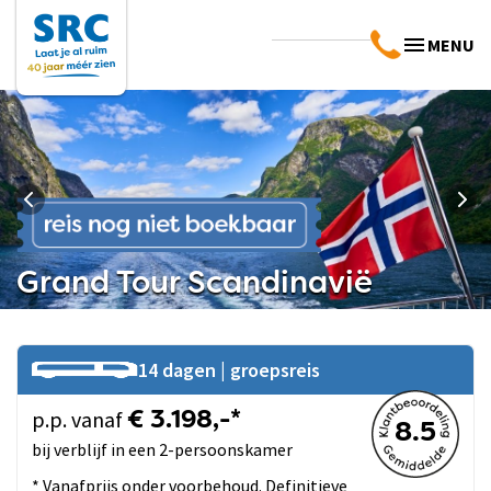
MENU
Grand Tour Scandinavië
14 dagen | groepsreis
p.p. vanaf
€ 3.198,-*
8.5
bij verblijf in een 2-persoonskamer
* Vanafprijs onder voorbehoud. Definitieve