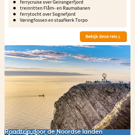
ferrycruise over Geirangerfjord
treinritten Flåm- en Raumabanen
ferrytocht over Sognefjord
Vøringfossen en staafkerk Torpo
Bekijk deze reis
Roadtrip door de Noordse landen