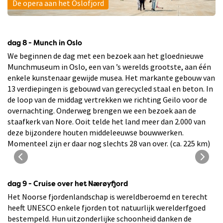
De opera aan het Oslofjord
dag 8 - Munch in Oslo
We beginnen de dag met een bezoek aan het gloednieuwe
Munchmuseum in Oslo, een van ’s werelds grootste, aan één
enkele kunstenaar gewijde musea. Het markante gebouw van
13 verdiepingen is gebouwd van gerecycled staal en beton. In
de loop van de middag vertrekken we richting Geilo voor de
overnachting. Onderweg brengen we een bezoek aan de
staafkerk van Nore. Ooit telde het land meer dan 2.000 van
deze bijzondere houten middeleeuwse bouwwerken.
Momenteel zijn er daar nog slechts 28 van over. (ca. 225 km)
Het Munch Museet in Oslo
dag 9 - Cruise over het Nærøyfjord
Het Noorse fjordenlandschap is wereldberoemd en terecht
heeft UNESCO enkele fjorden tot natuurlijk werelderfgoed
bestempeld. Hun uitzonderlijke schoonheid danken de