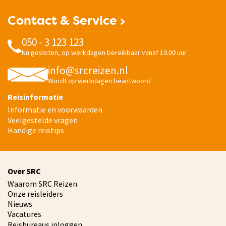
Contact & Service
050 - 3 123 123
Nu gesloten, op werkdagen bereikbaar vanaf 10.00 uur
info@srcreizen.nl
Wordt op werkdagen beantwoord
Reisinformatie
Informatie en voorwaarden
Veelgestelde vragen
Handige reistips
Over SRC
Waarom SRC Reizen
Onze reisleiders
Nieuws
Vacatures
Reisbureaus inloggen