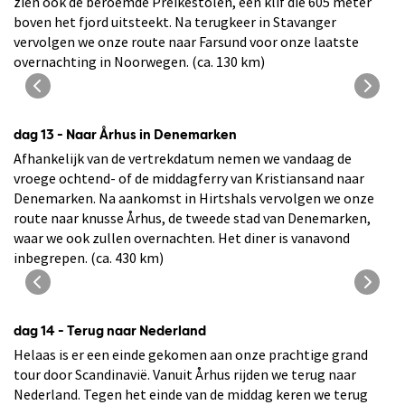
zien ook de beroemde Preikestolen, een klif die 605 meter
boven het fjord uitsteekt. Na terugkeer in Stavanger
vervolgen we onze route naar Farsund voor onze laatste
overnachting in Noorwegen. (ca. 130 km)
Het Lysefjord
dag 13 - Naar Århus in Denemarken
Afhankelijk van de vertrekdatum nemen we vandaag de
vroege ochtend- of de middagferry van Kristiansand naar
Denemarken. Na aankomst in Hirtshals vervolgen we onze
route naar knusse Århus, de tweede stad van Denemarken,
waar we ook zullen overnachten. Het diner is vanavond
inbegrepen. (ca. 430 km)
Zicht op Århus aan het water
dag 14 - Terug naar Nederland
Helaas is er een einde gekomen aan onze prachtige grand
tour door Scandinavië. Vanuit Århus rijden we terug naar
Nederland. Tegen het einde van de middag keren we terug