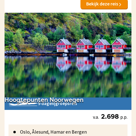
Bekijk deze reis
Hoogtepunten Noorwegen
9 dagen
|
groepsreis
v.a.
p.p.
2.698
Oslo, Ålesund, Hamar en Bergen