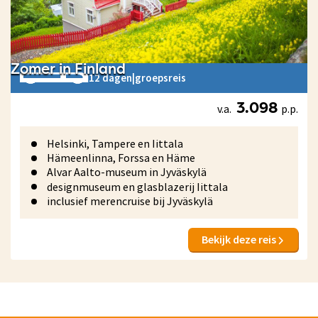
Zomer in Finland
12 dagen
|
groepsreis
v.a.
p.p.
3.098
Helsinki, Tampere en Iittala
Hämeenlinna, Forssa en Häme
Alvar Aalto-museum in Jyväskylä
designmuseum en glasblazerij Iittala
inclusief merencruise bij Jyväskylä
Bekijk deze reis