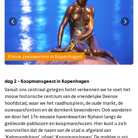
Kleine zeemeermin in Kopenhagen
dag 2 - Koopmansgeest in Kopenhagen
Vanuit ons centraal gelegen hotel verkennen we te voet het
mooie historische centrum van de vriendelijke Deense
hoofdstad, waar we het raadhuisplein, de oude markt, de
ooievaarsfontein en de domkerk bewonderen. Ook wandelen
we door het 17e-eeuwse havenkwartier Nyhavn langs de
gekleurde pakhuizen en koopmanshuizen. Hier kunt u zich
voorstellen dat de naam van de stad is afgeleid van
‘Købmandshavn’, ofwel ‘Koopmanshaven’. De middag is vrij.