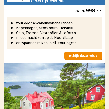
24 dagen
|
groepsreis
v.a.
p.p.
5.998
tour door 4 Scandinavische landen
Kopenhagen, Stockholm, Helsinki
Oslo, Tromsø, Vesterålen & Lofoten
middernachtzon op de Noordkaap
ontspannen reizen in NL-touringcar
Bekijk deze reis