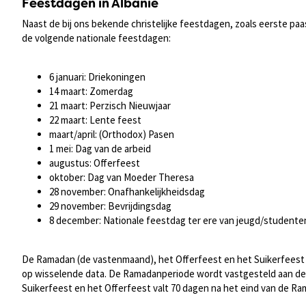
Feestdagen in Albanië
Naast de bij ons bekende christelijke feestdagen, zoals eerste pa
de volgende nationale feestdagen:
6 januari: Driekoningen
14 maart: Zomerdag
21 maart: Perzisch Nieuwjaar
22 maart: Lente feest
maart/april: (Orthodox) Pasen
1 mei: Dag van de arbeid
augustus: Offerfeest
oktober: Dag van Moeder Theresa
28 november: Onafhankelijkheidsdag
29 november: Bevrijdingsdag
8 december: Nationale feestdag ter ere van jeugd/studente
De Ramadan (de vastenmaand), het Offerfeest en het Suikerfeest zij
op wisselende data. De Ramadanperiode wordt vastgesteld aan d
Suikerfeest en het Offerfeest valt 70 dagen na het eind van de Ra