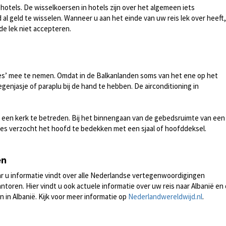
hotels. De wisselkoersen in hotels zijn over het algemeen iets
d al geld te wisselen. Wanneer u aan het einde van uw reis lek over heeft,
e lek niet accepteren.
gjes’ mee te nemen. Omdat in de Balkanlanden soms van het ene op het
enjasje of paraplu bij de hand te hebben. De airconditioning in
n een kerk te betreden. Bij het binnengaan van de gebedsruimte van een
 verzocht het hoofd te bedekken met een sjaal of hoofddeksel.
en
r u informatie vindt over alle Nederlandse vertegenwoordigingen
toren. Hier vindt u ook actuele informatie over uw reis naar Albanië en
in Albanië. Kijk voor meer informatie op
Nederlandwereldwijd.nl
.