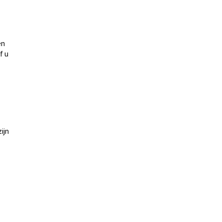
en
f u
ijn