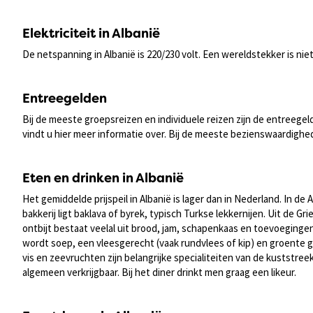
Elektriciteit in Albanië
De netspanning in Albanië is 220/230 volt. Een wereldstekker is niet
Entreegelden
Bij de meeste groepsreizen en individuele reizen zijn de entreegeld
vindt u hier meer informatie over. Bij de meeste bezienswaardigh
Eten en drinken in Albanië
Het gemiddelde prijspeil in Albanië is lager dan in Nederland. In d
bakkerij ligt baklava of byrek, typisch Turkse lekkernijen. Uit de
ontbijt bestaat veelal uit brood, jam, schapenkaas en toevoegingen z
wordt soep, een vleesgerecht (vaak rundvlees of kip) en groente g
vis en zeevruchten zijn belangrijke specialiteiten van de kuststreek
algemeen verkrijgbaar. Bij het diner drinkt men graag een likeur.