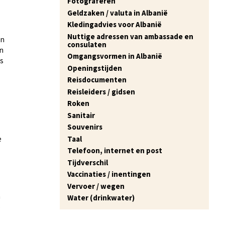
Fotograferen
Geldzaken / valuta in Albanië
Kledingadvies voor Albanië
Nuttige adressen van ambassade en
en
consulaten
en
Omgangsvormen in Albanië
ls
Openingstijden
Reisdocumenten
Reisleiders / gidsen
Roken
Sanitair
Souvenirs
e
Taal
Telefoon, internet en post
Tijdverschil
Vaccinaties / inentingen
Vervoer / wegen
n
Water (drinkwater)
e