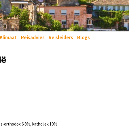
Klimaat
Reisadvies
Reisleiders
Blogs
ië
es-orthodox 6.8%, katholiek 10%