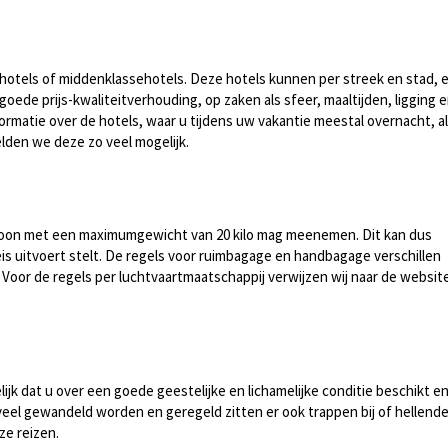
ssehotels of middenklassehotels. Deze hotels kunnen per streek en stad, 
goede prijs-kwaliteitverhouding, op zaken als sfeer, maaltijden, ligging 
formatie over de hotels, waar u tijdens uw vakantie meestal overnacht, a
melden we deze zo veel mogelijk.
persoon met een maximumgewicht van 20 kilo mag meenemen. Dit kan dus
eis uitvoert stelt. De regels voor ruimbagage en handbagage verschillen
oor de regels per luchtvaartmaatschappij verwijzen wij naar de websit
jk dat u over een goede geestelijke en lichamelijke conditie beschikt e
 veel gewandeld worden en geregeld zitten er ook trappen bij of hellend
ze reizen.