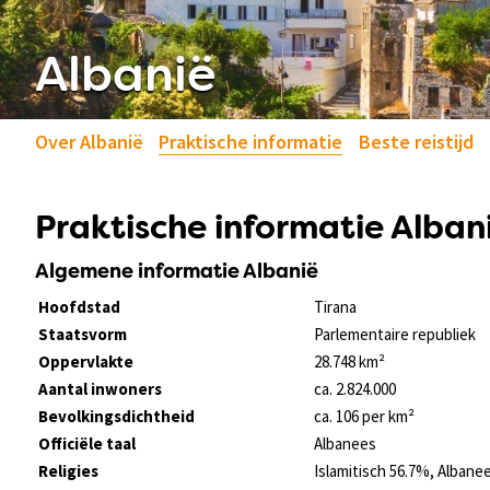
Albanië
Over Albanië
Praktische informatie
Beste reistijd
Praktische informatie Alban
Algemene informatie Albanië
Hoofdstad
Tirana
Staatsvorm
Parlementaire republiek
Oppervlakte
28.748 km²
Aantal inwoners
ca. 2.824.000
Bevolkingsdichtheid
ca. 106 per km²
Officiële taal
Albanees
Religies
Islamitisch 56.7%, Albane