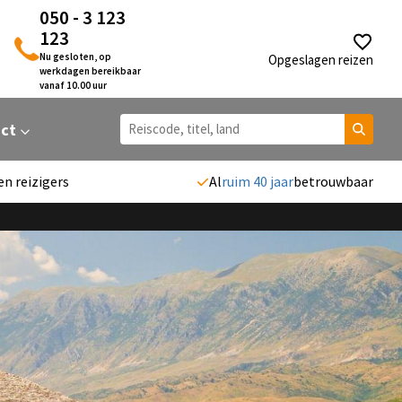
050 - 3 123
123
Nu gesloten, op
Opgeslagen reizen
werkdagen bereikbaar
vanaf 10.00 uur
act
en reizigers
Al
ruim 40 jaar
betrouwbaar