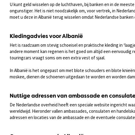
U kunt geld wisselen op de luchthaven, bij banken en in de meeste 
ongunstiger. Het is niet noodzakelijk om, voor vertrek, in Nederlan
moet u deze in Albanië terug wisselen omdat Nederlandse banken d
Kledingadvies voor Albanië
Het is raadzaam om stevig schoeisel en praktische kleding in ‘laa
andere moment kan regenen is het goed om altijd een eenvoudig reg
touringcars vraagt soms om een extra vest of sjaal.
In Albanië is het ongepast om met blote schouders en blote knieë
moskee, dienen de schoenen uitgedaan te worden en worden dames
Nuttige adressen van ambassade en consulat
De Nederlandse overheid heeft een speciale website ingericht waa
wereldwijd. Hieronder vallen ambassades, consulaten en handelskan
adressen en locaties van de ambassade en de eventuele consulaten 