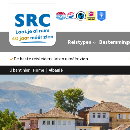
Reistypen
Bestemming
De beste reisleiders laten u méér zien
U bent hier:
Home
Albanië