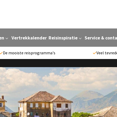
en
Vertrekkalender
Reisinspiratie
Service & cont
De mooiste reisprogramma's
Veel tevred