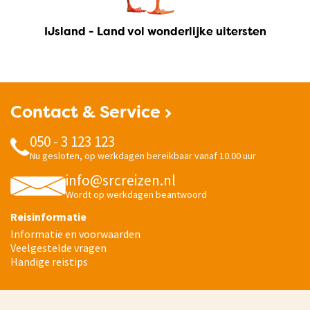
IJsland - Land vol wonderlijke uitersten
Contact & Service
050 - 3 123 123
Nu gesloten, op werkdagen bereikbaar vanaf 10.00 uur
info@srcreizen.nl
Wordt op werkdagen beantwoord
Reisinformatie
Informatie en voorwaarden
Veelgestelde vragen
Handige reistips