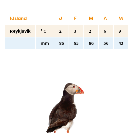
IJsland
J
F
M
A
M
Reykjavik
° C
2
3
2
6
9
mm
86
85
86
56
42