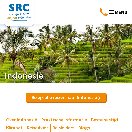
MENU
Indonesië
Bekijk alle reizen naar Indonesië
Over Indonesië
Praktische informatie
Beste reistijd
Klimaat
Reisadvies
Reisleiders
Blogs