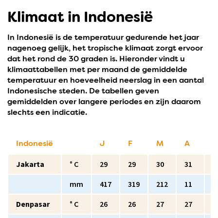
Klimaat in Indonesië
In Indonesië is de temperatuur gedurende het jaar
nagenoeg gelijk, het tropische klimaat zorgt ervoor
dat het rond de 30 graden is. Hieronder vindt u
klimaattabellen met per maand de gemiddelde
temperatuur en hoeveelheid neerslag in een aantal
Indonesische steden. De tabellen geven
gemiddelden over langere periodes en zijn daarom
slechts een indicatie.
Indonesië
J
F
M
A
Jakarta
° C
29
29
30
31
3
mm
417
319
212
11
8
Denpasar
° C
26
26
27
27
2