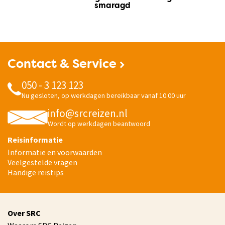
smaragd
Contact & Service
050 - 3 123 123
Nu gesloten, op werkdagen bereikbaar vanaf 10.00 uur
info@srcreizen.nl
Wordt op werkdagen beantwoord
Reisinformatie
Informatie en voorwaarden
Veelgestelde vragen
Handige reistips
Over SRC