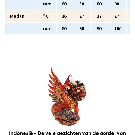
mm
60
50
80
90
1
Medan
° C
26
27
27
27
2
mm
80
60
90
100
1
Indonesië - De vele gezichten van de gordel van