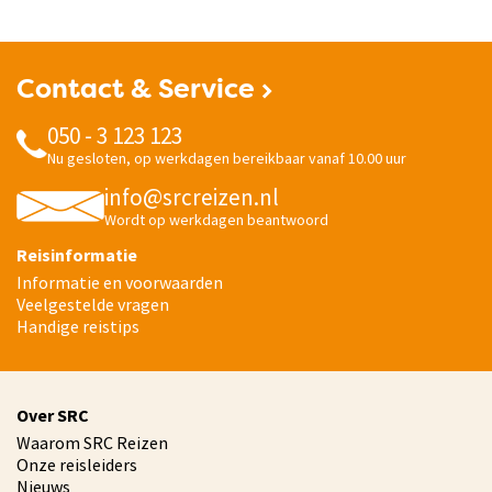
Contact & Service
050 - 3 123 123
Nu gesloten, op werkdagen bereikbaar vanaf 10.00 uur
info@srcreizen.nl
Wordt op werkdagen beantwoord
Reisinformatie
Informatie en voorwaarden
Veelgestelde vragen
Handige reistips
Over SRC
Waarom SRC Reizen
Onze reisleiders
Nieuws