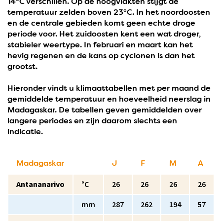
14°C verschillen. Op de hoogvlakten stijgt de
temperatuur zelden boven 23°C. In het noordoosten
en de centrale gebieden komt geen echte droge
periode voor. Het zuidoosten kent een wat droger,
stabieler weertype. In februari en maart kan het
hevig regenen en de kans op cyclonen is dan het
grootst.
Hieronder vindt u klimaattabellen met per maand de
gemiddelde temperatuur en hoeveelheid neerslag in
Madagaskar. De tabellen geven gemiddelden over
langere periodes en zijn daarom slechts een
indicatie.
Madagaskar
J
F
M
A
Antananarivo
°C
26
26
26
26
mm
287
262
194
57