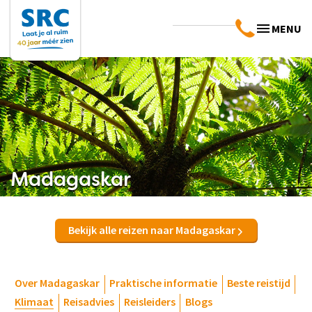
MENU
Madagaskar
Bekijk alle reizen naar Madagaskar
Over Madagaskar
Praktische informatie
Beste reistijd
Klimaat
Reisadvies
Reisleiders
Blogs