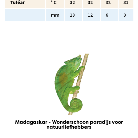
Tuléar
° C
32
32
32
31
mm
13
12
6
3
Madagaskar - Wonderschoon paradijs voor
natuurliefhebbers