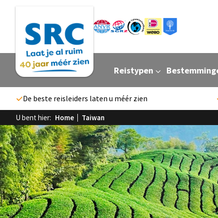
Reistypen
Bestemming
De beste reisleiders laten u méér zien
U bent hier:
Home
Taiwan