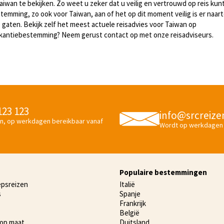
aiwan te bekijken. Zo weet u zeker dat u veilig en vertrouwd op reis kun
temming, zo ook voor Taiwan, aan of het op dit moment veilig is er naar
 gaten. Bekijk zelf het meest actuele reisadvies voor Taiwan op
 vakantiebestemming? Neem gerust contact op met onze reisadviseurs.
 123 123
info@srcreize
n, op werkdagen bereikbaar vanaf
Wordt op werkdagen
Populaire bestemmingen
epsreizen
Italië
s
Spanje
Frankrijk
België
 op maat
Duitsland