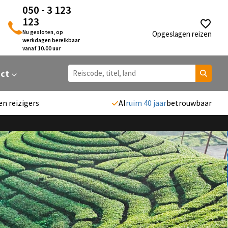
050 - 3 123
123
Nu gesloten, op
Opgeslagen reizen
werkdagen bereikbaar
vanaf 10.00 uur
act
en reizigers
Al
ruim 40 jaar
betrouwbaar