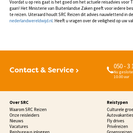
Voordat u op reis gaat is het goed om het actuele reisadvies voor T
gaan! Het Ministerie van Buitenlandse Zaken geeft voor iedere bes
te reizen. Uiteraard houdt SRC Reizen dit advies nauwlettend in de
nederlandwereldwijd.nl
. Heeft u vragen over de veiligheid op uw
050 - 3
Contact & Service
Nu geslote
10.00 uur
Over SRC
Reistypen
Waarom SRC Reizen
Culturele gro
Onze reisleiders
Autovakantie
Nieuws
Fly drives
Vacatures
Privéreizen
Reisbureaus inloggen
Groepsreizen