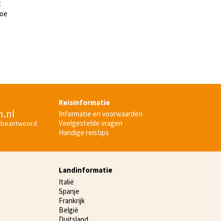
t
toe
Reisinformatie
n.nl
Informatie en voorwaarden
Veelgestelde vragen
 beantwoord
Handige reistips
Landinformatie
Italië
Spanje
Frankrijk
België
Duitsland