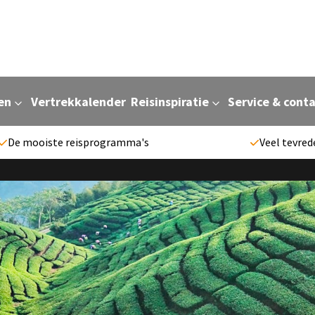
en
Vertrekkalender
Reisinspiratie
Service & cont
De mooiste reisprogramma's
Veel tevred