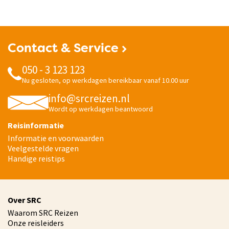
Contact & Service
050 - 3 123 123
Nu gesloten, op werkdagen bereikbaar vanaf 10.00 uur
info@srcreizen.nl
Wordt op werkdagen beantwoord
Reisinformatie
Informatie en voorwaarden
Veelgestelde vragen
Handige reistips
Over SRC
Waarom SRC Reizen
Onze reisleiders