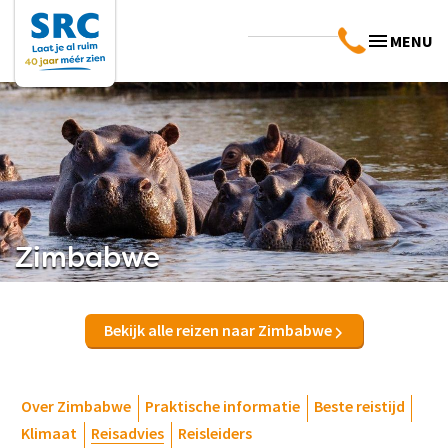
MENU
Zimbabwe
Bekijk alle reizen naar Zimbabwe
Over Zimbabwe
Praktische informatie
Beste reistijd
Klimaat
Reisadvies
Reisleiders