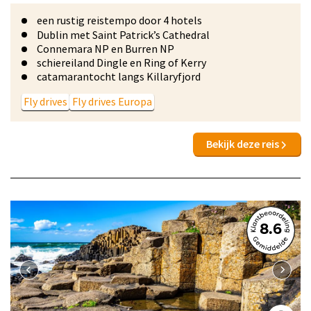
een rustig reistempo door 4 hotels
Dublin met Saint Patrick’s Cathedral
Connemara NP en Burren NP
schiereiland Dingle en Ring of Kerry
catamarantocht langs Killaryfjord
Fly drives
Fly drives Europa
Bekijk deze reis
8.6