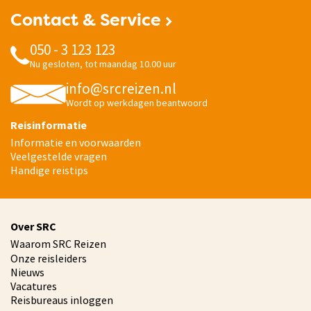
Contact & Service
050 - 3 123 123
Nu gesloten, tot maandag 10.00 uur
info@srcreizen.nl
Wordt op werkdagen beantwoord
Reisinformatie
Informatie en voorwaarden
Veelgestelde vragen
Handige reistips
Over SRC
Waarom SRC Reizen
Onze reisleiders
Nieuws
Vacatures
Reisbureaus inloggen