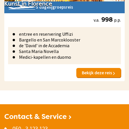
Kunst in Florence
5 dagen
|
groepsreis
v.a.
p.p.
998
entree en reservering Uffizi
Bargello en San Marcoklooster
de 'David' in de Accademia
Santa Maria Novella
Medici-kapellen en duomo
Bekijk deze reis
Contact & Service
050 - 3 123 123