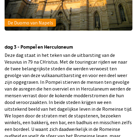
De Duomo van Napels
dag 3 - PompeÏ en Herculaneum
Deze dag staat in het teken van de uitbarsting van de
Vesuvius in 79 na CHristus. Met de touringcar rijden we naar
de twee belangrijkste steden die werden verwoest ten
gevolge van deze vulkaanuitbarsting en voor een deel weer
zijn opgegraven. In Pompeï stierven de mensen ten gevolge
van de asregen die hen overviel en in Herculaneum werden de
mensen verrast door de kokende modderstromen die hun
dood veroorzaakten. In beide steden krijgen we een
uitstekend beeld van het dagelijkse leven in de Romeinse tijd.
We lopen door de straten met de stapstenen, bezoeken
winkels, een bakkerij, een bar, een badhuis en misschien zelfs
een bordeel. U waant zich daadwerkelijk in de Romeinse
oudheid en voelt de sfeer van het Romeinse leven, maar