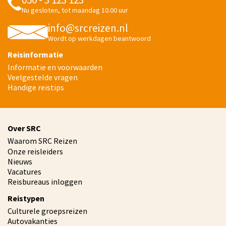
Nu gesloten, tot maandag 10.00 uur
info@srcreizen.nl
Wordt op werkdagen beantwoord
Reisinformatie
Informatie en voorwaarden
Veelgestelde vragen
Handige reistips
Over SRC
Waarom SRC Reizen
Onze reisleiders
Nieuws
Vacatures
Reisbureaus inloggen
Reistypen
Culturele groepsreizen
Autovakanties