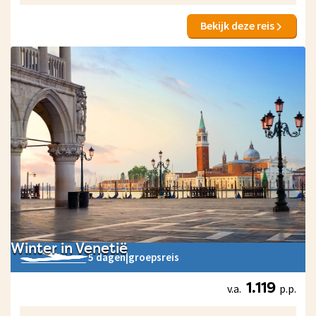
Bekijk deze reis
Winter in Venetië
5 dagen
|
groepsreis
v.a.
p.p.
1.119