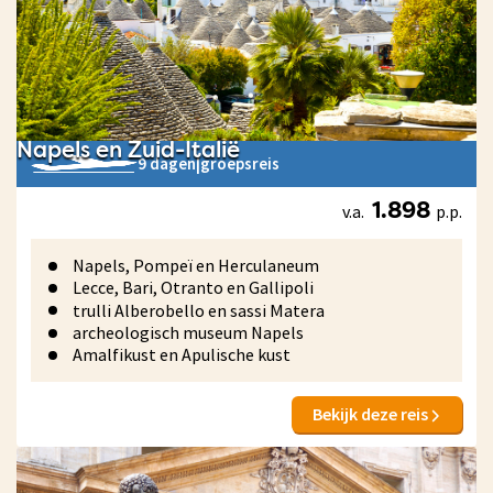
Napels en Zuid-Italië
9 dagen
|
groepsreis
v.a.
p.p.
1.898
Napels, Pompeï en Herculaneum
Lecce, Bari, Otranto en Gallipoli
trulli Alberobello en sassi Matera
archeologisch museum Napels
Amalfikust en Apulische kust
Bekijk deze reis