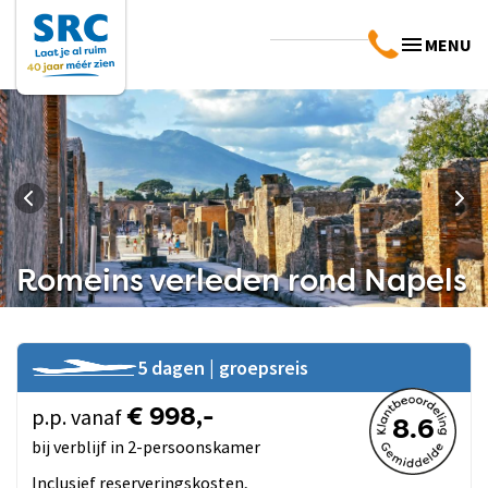
MENU
Romeins verleden rond Napels
5 dagen | groepsreis
p.p. vanaf
€ 998,-
8.6
bij verblijf in 2-persoonskamer
Inclusief reserveringskosten,