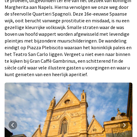
te proeven, uitgevonden ter ere van het bezoek van koningin
Margherita aan Napels. Hierna vervolgen we onze weg door
de sfeervolle Quartieri Spagnoli. Deze 16e-eeuwse Spaanse
wijk, ooit berucht vanwege prostitutie en misdaad, is nu een
gezellige kleurrijke volkswijk. Smalle straten waar de was
boven uw hoofd wappert worden afgewisseld met levendige
pleintjes met bijzondere muurschilderingen. De wandeling
eindigt op Piazza Plebiscito waaraan het koninklijk paleis en
het Teatro San Carlo liggen. Vergeet u niet even naar binnen
te kijken bij Gran Caffè Gambrinus, een schitterend fin de
siècle café waar vele illustere gasten u voorgingen en waar u
kunt genieten van een heerlijk aperitief.