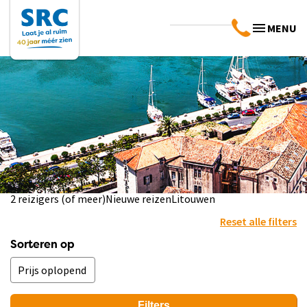
MENU
2 reizigers (of meer)
Nieuwe reizen
Litouwen
Reset alle filters
Sorteren op
Filters