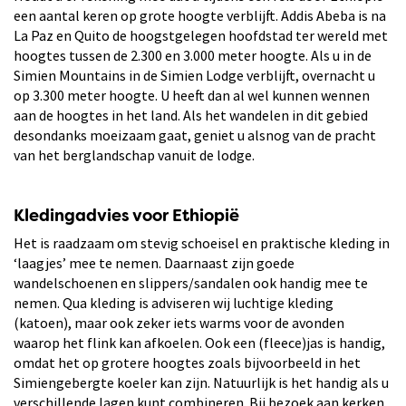
een aantal keren op grote hoogte verblijft. Addis Abeba is na
La Paz en Quito de hoogstgelegen hoofdstad ter wereld met
hoogtes tussen de 2.300 en 3.000 meter hoogte. Als u in de
Simien Mountains in de Simien Lodge verblijft, overnacht u
op 3.300 meter hoogte. U heeft dan al wel kunnen wennen
aan de hoogtes in het land. Als het wandelen in dit gebied
desondanks moeizaam gaat, geniet u alsnog van de pracht
van het berglandschap vanuit de lodge.
Kledingadvies voor Ethiopië
Het is raadzaam om stevig schoeisel en praktische kleding in
‘laagjes’ mee te nemen. Daarnaast zijn goede
wandelschoenen en slippers/sandalen ook handig mee te
nemen. Qua kleding is adviseren wij luchtige kleding
(katoen), maar ook zeker iets warms voor de avonden
waarop het flink kan afkoelen. Ook een (fleece)jas is handig,
omdat het op grotere hoogtes zoals bijvoorbeeld in het
Simiengebergte koeler kan zijn. Natuurlijk is het handig als u
verschillende lagen kunt combineren. Bij bezoek aan kerken