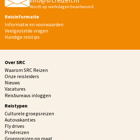
info@srcreizen.nl
Wordt op werkdagen beantwoord
Reisinformatie
Informatie en voorwaarden
Veelgestelde vragen
Handige reistips
Over SRC
Waarom SRC Reizen
Onze reisleiders
Nieuws
Vacatures
Reisbureaus inloggen
Reistypen
Culturele groepsreizen
Autovakanties
Fly drives
Privéreizen
Groepsreizen op maat