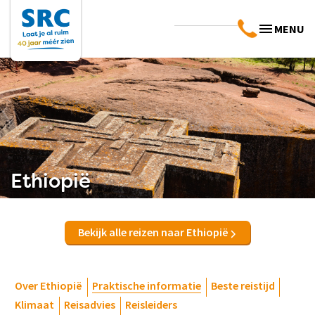
MENU
Ethiopië
Bekijk alle reizen naar Ethiopië
Over Ethiopië
Praktische informatie
Beste reistijd
Klimaat
Reisadvies
Reisleiders