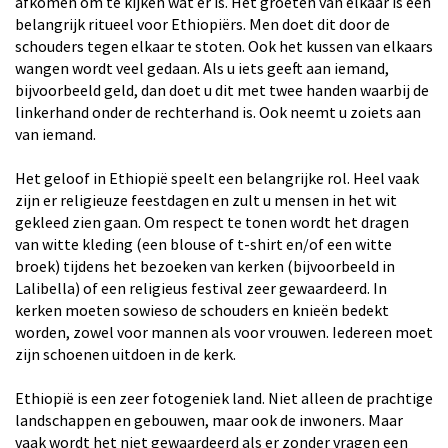
afkomen om te kijken wat er is. Het groeten van elkaar is een
belangrijk ritueel voor Ethiopiërs. Men doet dit door de
schouders tegen elkaar te stoten. Ook het kussen van elkaars
wangen wordt veel gedaan. Als u iets geeft aan iemand,
bijvoorbeeld geld, dan doet u dit met twee handen waarbij de
linkerhand onder de rechterhand is. Ook neemt u zoiets aan
van iemand.
Het geloof in Ethiopië speelt een belangrijke rol. Heel vaak
zijn er religieuze feestdagen en zult u mensen in het wit
gekleed zien gaan. Om respect te tonen wordt het dragen
van witte kleding (een blouse of t-shirt en/of een witte
broek) tijdens het bezoeken van kerken (bijvoorbeeld in
Lalibella) of een religieus festival zeer gewaardeerd. In
kerken moeten sowieso de schouders en knieën bedekt
worden, zowel voor mannen als voor vrouwen. Iedereen moet
zijn schoenen uitdoen in de kerk.
Ethiopië is een zeer fotogeniek land. Niet alleen de prachtige
landschappen en gebouwen, maar ook de inwoners. Maar
vaak wordt het niet gewaardeerd als er zonder vragen een