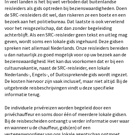
In veel landen is het bij wet verboden dat buitenlandse
reisleiders als gids optreden bij bezienswaardigheden. Doen
de SRC-reisleiders dit wel, dan riskeren ze een boete en een
bezoek aan het politiebureau. Dat laatste is ook vervelend
voor het reisgezelschap, dat dan zonder begeleiding
achterblijft. Als een SRC-reisleider geen tekst en uitleg mag
geven, wordt soms een lokale gids ingehuurd. Deze gidsen
spreken niet allemaal Nederlands. Onze reisleiders bereiden
u dan natuurlijk zo goed mogelijk voor op uw bezoek aan de
bezienswaardigheid. Het kan dus voorkomen dat er bij een
cultuurvakantie, naast de SRC-reisleider, een lokale
Nederlands-, Engels-, of Duitssprekende gids wordt ingezet.
De kosten hiervoor zijn vaak inclusief, maar niet altijd. Bij de
uitgebreide reisbeschrijvingen vindt u deze specifieke
informatie terug.
De individuele privéreizen worden begeleid door een
privéchauffeur en soms door één of meerdere lokale gidsen.
Bij de reisbescheiden ontvangt u verder informatie over waar
en wanneer u de chauffeur, gids(en) of een
vertegenwoordiger van ons lokale agentschap ontmoet.