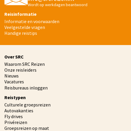
Wordt op werkdagen beantwoord
Reisinformatie
Informatie en voorwaarden
Veelgestelde vragen
Handige reistips
Over SRC
Waarom SRC Reizen
Onze reisleiders
Nieuws
Vacatures
Reisbureaus inloggen
Reistypen
Culturele groepsreizen
Autovakanties
Fly drives
Privéreizen
Groepsreizen op maat