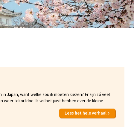
in Japan, want welke zou ik moeten kiezen? Er zijn zó veel
n weer tekortdoe. Ik wil het juist hebben over de kleine
 bijzondere land reist. Hieronder leest u over 3 kleine, maar
Lees het hele verhaal