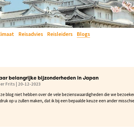
limaat
Reisadvies
Reisleiders
Blogs
aar belangrijke bijzonderheden in Japan
er Frits | 20-12-2023
deze blog niet hebben over de vele bezienswaardigheden die we bezoeken 
ndruk op u zullen maken, dat ik bij een bepaalde keuze een ander misschie
opgevallen zijn in Japan en die zeker niet onbelangrijk zijn als u door dit
ijzonderheden die ook u zult ontdekken tijdens uw reis door Japan.