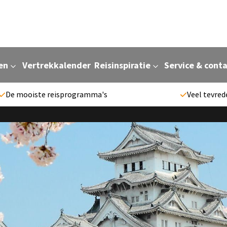
en
Vertrekkalender
Reisinspiratie
Service & cont
De mooiste reisprogramma's
Veel tevred