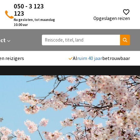
050 - 3 123
123
Opgeslagen reizen
Nu gesloten, tot maandag
10.00 uur
act
en reizigers
Al
ruim 40 jaar
betrouwbaar