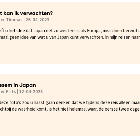
t kan ik verwachten?
der Thomas | 26-04-2023
ft u het idee dat Japan net zo westers is als Europa, misschien bereidt 
emaal geen idee van wat u van Japan kunt verwachten. In mijn reizen naar
an rijst met stokjes, tot het altijd weer blinkend schone sanitair en de o
u een beeld krijgt van wat u tijdens een reis naar Japan kunt verwachte
esem in Japan
er Frits | 12-04-2023
deze foto’s zou u haast gaan denken dat we tijdens deze reis alleen ma
chtbij de waarheid komt, is het niet helemaal waar, de eerste twee da
iet van nattigheid houdt, heb ik daar geen foto’s van gemaakt.