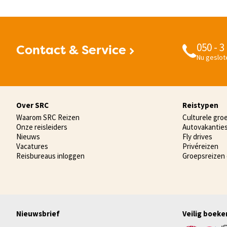
050 - 3
Contact & Service
Nu geslot
Over SRC
Reistypen
Waarom SRC Reizen
Culturele gro
Onze reisleiders
Autovakantie
Nieuws
Fly drives
Vacatures
Privéreizen
Reisbureaus inloggen
Groepsreizen
Nieuwsbrief
Veilig boeke