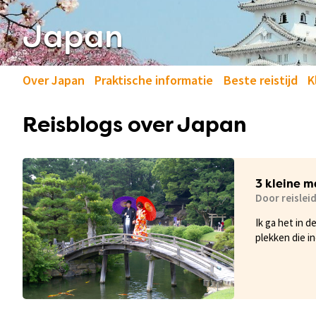
Japan
Over Japan
Praktische informatie
Beste reistijd
K
Reisblogs over Japan
3 kleine m
Door reisleid
Ik ga het in 
plekken die i
dingen die me 
belangrijke b