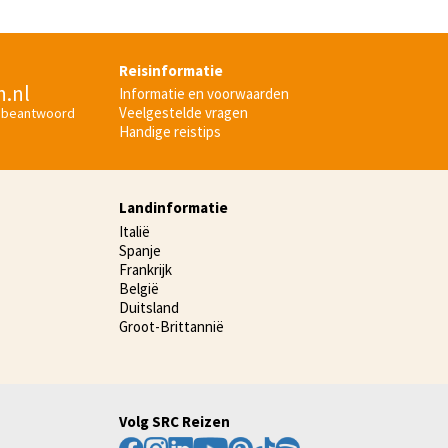
Reisinformatie
n.nl
Informatie en voorwaarden
Veelgestelde vragen
 beantwoord
Handige reistips
Landinformatie
Italië
Spanje
Frankrijk
België
Duitsland
Groot-Brittannië
Volg SRC Reizen