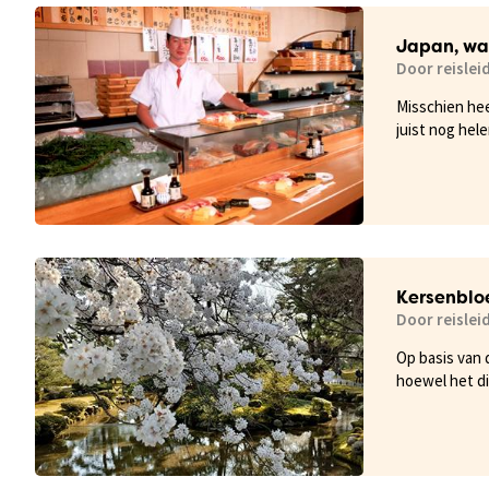
Japan, wa
Door reislei
Misschien hee
juist nog hel
Van het eten v
met u, zodat 
Kersenblo
Door reisleid
Op basis van 
hoewel het di
mijn camera n