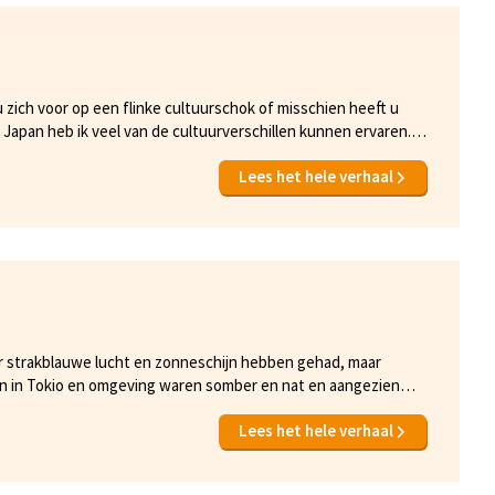
u zich voor op een flinke cultuurschok of misschien heeft u
 Japan heb ik veel van de cultuurverschillen kunnen ervaren.
ngelooflijk vriendelijke bevolking. Ik deel graag mijn ervaringen
Lees het hele verhaal
n.<br><br>
ar strakblauwe lucht en zonneschijn hebben gehad, maar
gen in Tokio en omgeving waren somber en nat en aangezien
Lees het hele verhaal