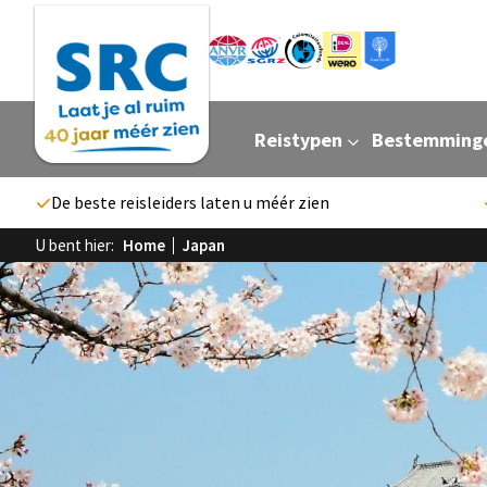
Reistypen
Bestemming
De beste reisleiders laten u méér zien
U bent hier:
Home
Japan