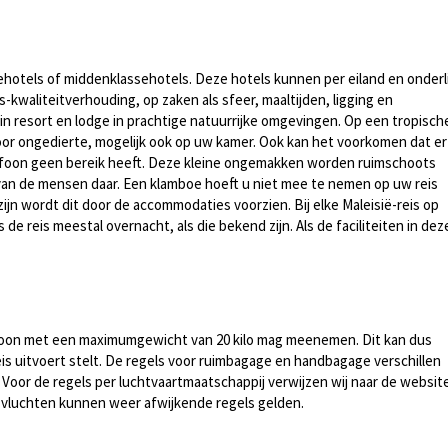
assehotels of middenklassehotels. Deze hotels kunnen per eiland en onderl
s-kwaliteitverhouding, op zaken als sfeer, maaltijden, ligging en
ms in resort en lodge in prachtige natuurrijke omgevingen. Op een tropisch
oor ongedierte, mogelijk ook op uw kamer. Ook kan het voorkomen dat er
 telefoon geen bereik heeft. Deze kleine ongemakken worden ruimschoots
van de mensen daar. Een klamboe hoeft u niet mee te nemen op uw reis
zijn wordt dit door de accommodaties voorzien. Bij elke Maleisië-reis op
de reis meestal overnacht, als die bekend zijn. Als de faciliteiten in dez
persoon met een maximumgewicht van 20 kilo mag meenemen. Dit kan dus
eis uitvoert stelt. De regels voor ruimbagage en handbagage verschillen
oor de regels per luchtvaartmaatschappij verwijzen wij naar de websit
 vluchten kunnen weer afwijkende regels gelden.