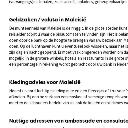
(vervangings)materialen, zoals accu’s, opladers, geheugenkaartjes e
Geldzaken / valuta in Maleisië
De munteenheid van Maleisië is de ringgit. In de grote steden kun
reisleider toont u waar de pinautomaten te vinden zijn. Het is belan
doen door de bank op de hoogte te brengen van uw bezoek aan Malei
doen. Op de luchthaven kunt u eventueel ook wisselen, maar het is
zijn dag en nacht geopend. Er moet vaak omgereden worden om daar
mogelijk. In de grotere winkels, hotels en restaurants in de grote
een percentage in rekening wordt gebracht door uw bank in Nederla
Kledingadvies voor Maleisië
Neemt u vooral luchtige kleding mee en een fleecejas of trui voor
afkoelen. Bij een bezoek aan een moskee of sommige tempels word
moeten de schouders bedekt zijn als ook de knieën en bij dames wor
Nuttige adressen van ambassade en consulat