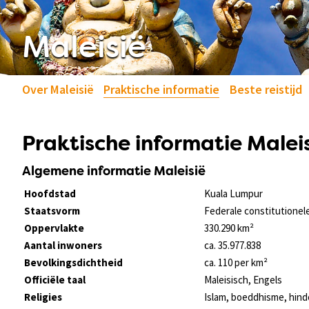
Maleisië
Over Maleisië
Praktische informatie
Beste reistijd
Praktische informatie Malei
Algemene informatie Maleisië
Hoofdstad
Kuala Lumpur
Staatsvorm
Federale constitutionel
Oppervlakte
330.290 km²
Aantal inwoners
ca. 35.977.838
Bevolkingsdichtheid
ca. 110 per km²
Officiële taal
Maleisisch, Engels
Religies
Islam, boeddhisme, hind