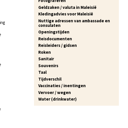
Fotograferen
Geldzaken / valuta in Maleisië
Kledingadvies voor Maleisië
Nuttige adressen van ambassade en
ing
consulaten
Openingstijden
e
Reisdocumenten
Reisleiders / gidsen
Roken
Sanitair
e
Souvenirs
Taal
Tijdverschil
Vaccinaties / inentingen
Vervoer / wegen
Water (drinkwater)
e