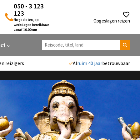
050 - 3 123
123
Nu gesloten, op
Opgeslagen reizen
werkdagen bereikbaar
vanaf 10.00 uur
act
en reizigers
Al
ruim 40 jaar
betrouwbaar