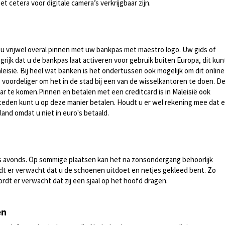
t cetera voor digitale camera’s verkrijgbaar zijn.
t u vrijwel overal pinnen met uw bankpas met maestro logo. Uw gids of
grijk dat u de bankpas laat activeren voor gebruik buiten Europa, dit kun
sië. Bij heel wat banken is het ondertussen ook mogelijk om dit online
 voordeliger om het in de stad bij een van de wisselkantoren te doen. D
 te komen.Pinnen en betalen met een creditcard is in Maleisië ook
 steden kunt u op deze manier betalen. Houdt u er wel rekening mee dat e
nd omdat u niet in euro's betaald.
 ’s avonds. Op sommige plaatsen kan het na zonsondergang behoorlijk
t er verwacht dat u de schoenen uitdoet en netjes gekleed bent. Zo
dt er verwacht dat zij een sjaal op het hoofd dragen.
en