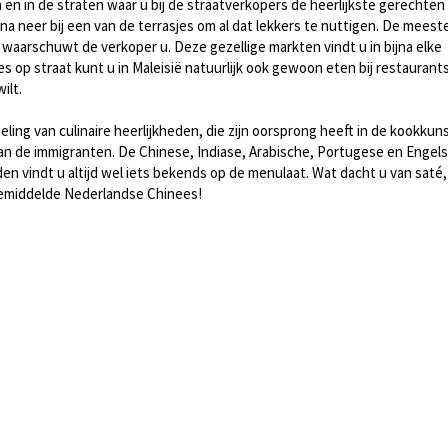
 en in de straten waar u bij de straatverkopers de heerlijkste gerechten
arna neer bij een van de terrasjes om al dat lekkers te nuttigen. De meest
an waarschuwt de verkoper u. Deze gezellige markten vindt u in bijna elke
es op straat kunt u in Maleisië natuurlijk ook gewoon eten bij restaurant
ilt.
ling van culinaire heerlijkheden, die zijn oorsprong heeft in de kookkun
an de immigranten. De Chinese, Indiase, Arabische, Portugese en Engel
en vindt u altijd wel iets bekends op de menulaat. Wat dacht u van saté,
 gemiddelde Nederlandse Chinees!