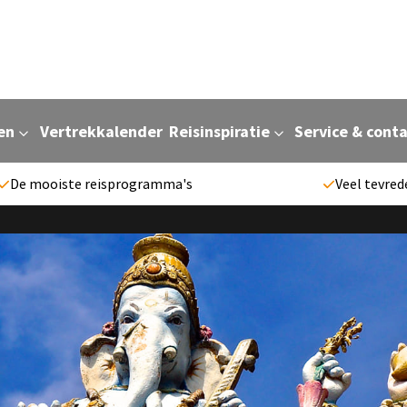
en
Vertrekkalender
Reisinspiratie
Service & cont
De mooiste reisprogramma's
Veel tevred