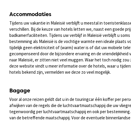
Accommodaties
Tijdens uw vakantie in Maleisië verblijft u meestal in toeristenkl
verschillen. Bij de keuze van hotels letten we, naast een goede prij
badkamerfaciliteiten. Tijdens uw verblijf in Maleisië verblijft u so
bestemming als Maleisië is de vochtige warmte een ideale plaats v
tijdelijk geen elektriciteit of (warm) water is of dat uw mobiele
gecompenseerd door de bijzondere ervaring en de vriendelijkheid 
naar Maleisië, er zitten niet veel muggen. Waar het toch nodig zou 
deze website vindt u meer informatie over de hotels, waar u tijdens 
hotels bekend zijn, vermelden we deze zo veel mogelijk.
Bagage
Voor al onze reizen geldt dat u in de touringcar één koffer per 
afwijken van de regels die de luchtvaartmaatschappij die uw vliegr
tegenwoordig per luchtvaartmaatschappij en ook per bestemming. V
van de betreffende maatschappij. Voor de eventuele binnenlandse