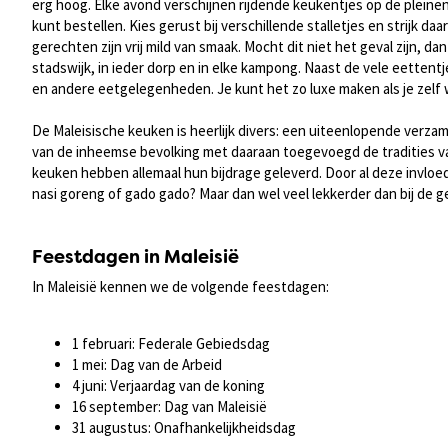
erg hoog. Elke avond verschijnen rijdende keukentjes op de pleinen
kunt bestellen. Kies gerust bij verschillende stalletjes en strijk da
gerechten zijn vrij mild van smaak. Mocht dit niet het geval zijn, d
stadswijk, in ieder dorp en in elke kampong. Naast de vele eettentj
en andere eetgelegenheden. Je kunt het zo luxe maken als je zelf w
De Maleisische keuken is heerlijk divers: een uiteenlopende verzame
van de inheemse bevolking met daaraan toegevoegd de tradities v
keuken hebben allemaal hun bijdrage geleverd. Door al deze invloed
nasi goreng of gado gado? Maar dan wel veel lekkerder dan bij de
Feestdagen in Maleisië
In Maleisië kennen we de volgende feestdagen:
1 februari: Federale Gebiedsdag
1 mei: Dag van de Arbeid
4 juni: Verjaardag van de koning
16 september: Dag van Maleisië
31 augustus: Onafhankelijkheidsdag