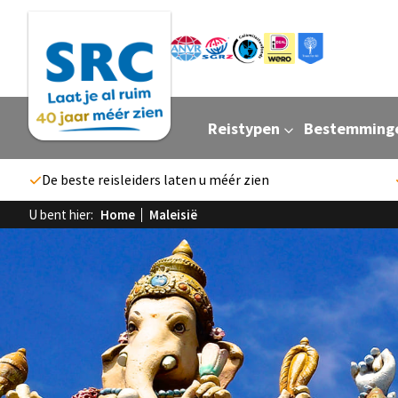
Reistypen
Bestemming
De beste reisleiders laten u méér zien
U bent hier:
Home
Maleisië