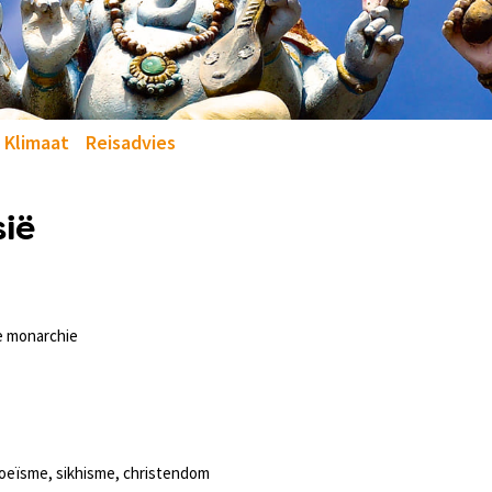
Klimaat
Reisadvies
sië
e monarchie
oeïsme, sikhisme, christendom