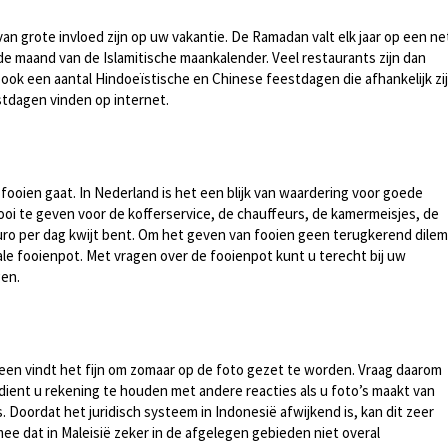
van grote invloed zijn op uw vakantie. De Ramadan valt elk jaar op een ne
e maand van de Islamitische maankalender. Veel restaurants zijn dan
er ook een aantal Hindoeïstische en Chinese feestdagen die afhankelijk zi
tdagen vinden op internet.
fooien gaat. In Nederland is het een blijk van waardering voor goede
fooi te geven voor de kofferservice, de chauffeurs, de kamermeisjes, de
euro per dag kwijt bent. Om het geven van fooien geen terugkerend dile
ale fooienpot. Met vragen over de fooienpot kunt u terecht bij uw
gen.
dereen vindt het fijn om zomaar op de foto gezet te worden. Vraag daarom
 dient u rekening te houden met andere reacties als u foto’s maakt van
. Doordat het juridisch systeem in Indonesië afwijkend is, kan dit zeer
e dat in Maleisië zeker in de afgelegen gebieden niet overal