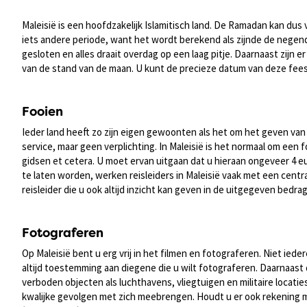
Maleisië is een hoofdzakelijk Islamitisch land. De Ramadan kan dus 
iets andere periode, want het wordt berekend als zijnde de negend
gesloten en alles draait overdag op een laag pitje. Daarnaast zijn 
van de stand van de maan. U kunt de precieze datum van deze fees
Fooien
Ieder land heeft zo zijn eigen gewoonten als het om het geven van 
service, maar geen verplichting. In Maleisië is het normaal om een 
gidsen et cetera. U moet ervan uitgaan dat u hieraan ongeveer 4 
te laten worden, werken reisleiders in Maleisië vaak met een centr
reisleider die u ook altijd inzicht kan geven in de uitgegeven bedra
Fotograferen
Op Maleisië bent u erg vrij in het filmen en fotograferen. Niet ie
altijd toestemming aan diegene die u wilt fotograferen. Daarnaast
verboden objecten als luchthavens, vliegtuigen en militaire locaties
kwalijke gevolgen met zich meebrengen. Houdt u er ook rekening me