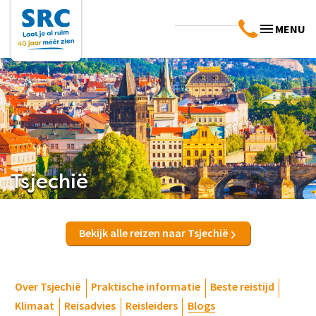
MENU
Tsjechië
Bekijk alle reizen naar Tsjechië
Over Tsjechië
Praktische informatie
Beste reistijd
Klimaat
Reisadvies
Reisleiders
Blogs