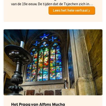
van de 19e eeuw. De tijden dat de Tsjechen zich in
wat de kunsten betreft automatisch op Wenen
Lees het hele verhaal
richtte waren voorbij. Ze vonden in de jugendstil
een eigen stijl die paste bij hun artistieke tradities
en hun groeiende zelfvertrouwen. De ‘Style Secese’
(Tsjechisch voor Sezessionstijl) raakte steeds meer
in zwang, mede omdat het keizerlijke hof in Wenen
de stijl ‘Nicht amusant’ vond. Juist in die periode
besloot de regering dat het oude Praag
omgetoverd diende te worden in een moderne 19e-
eeuwse stad. In relatief korte tijd werd er zo
ontzettend veel gebouwd in de Style Secese, dat
Praag zich nu er op kan beroemen een van de
belangrijkste art nouveau steden van Europa te zijn.
Het Praag van Alfons Mucha