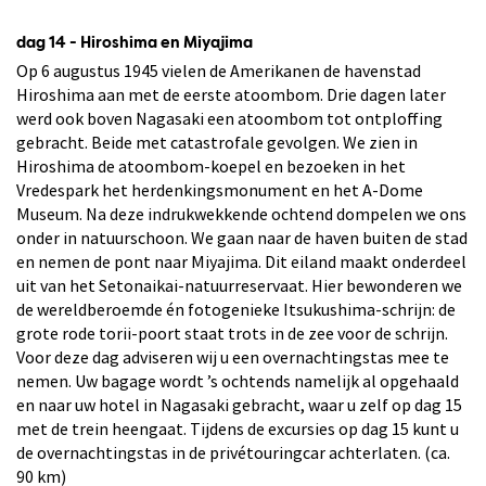
dag 14 - Hiroshima en Miyajima
Op 6 augustus 1945 vielen de Amerikanen de havenstad
Hiroshima aan met de eerste atoombom. Drie dagen later
werd ook boven Nagasaki een atoombom tot ontploffing
gebracht. Beide met catastrofale gevolgen. We zien in
Hiroshima de atoombom-koepel en bezoeken in het
Vredespark het herdenkingsmonument en het A-Dome
Museum. Na deze indrukwekkende ochtend dompelen we ons
onder in natuurschoon. We gaan naar de haven buiten de stad
en nemen de pont naar Miyajima. Dit eiland maakt onderdeel
uit van het Setonaikai-natuurreservaat. Hier bewonderen we
de wereldberoemde én fotogenieke Itsukushima-schrijn: de
grote rode torii-poort staat trots in de zee voor de schrijn.
Voor deze dag adviseren wij u een overnachtingstas mee te
nemen. Uw bagage wordt ’s ochtends namelijk al opgehaald
en naar uw hotel in Nagasaki gebracht, waar u zelf op dag 15
met de trein heengaat. Tijdens de excursies op dag 15 kunt u
de overnachtingstas in de privétouringcar achterlaten. (ca.
90 km)