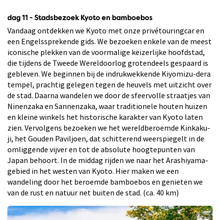
dag 11 - Stadsbezoek Kyoto en bamboebos
Vandaag ontdekken we Kyoto met onze privétouringcar en
een Engelssprekende gids. We bezoeken enkele van de meest
iconische plekken van de voormalige keizerlijke hoofdstad,
die tijdens de Tweede Wereldoorlog grotendeels gespaard is
gebleven. We beginnen bij de indrukwekkende Kiyomizu-dera
tempel, prachtig gelegen tegen de heuvels met uitzicht over
de stad. Daarna wandelen we door de sfeervolle straatjes van
Ninenzaka en Sannenzaka, waar traditionele houten huizen
en kleine winkels het historische karakter van Kyoto laten
zien. Vervolgens bezoeken we het wereldberoemde Kinkaku-
ji, het Gouden Paviljoen, dat schitterend weerspiegelt in de
omliggende vijver en tot de absolute hoogtepunten van
Japan behoort. In de middag rijden we naar het Arashiyama-
gebied in het westen van Kyoto. Hier maken we een
wandeling door het beroemde bamboebos en genieten we
van de rust en natuur net buiten de stad. (ca. 40 km)