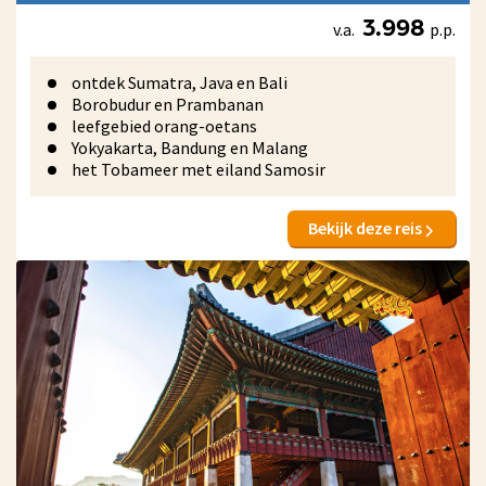
v.a.
p.p.
3.998
ontdek Sumatra, Java en Bali
Borobudur en Prambanan
leefgebied orang-oetans
Yokyakarta, Bandung en Malang
het Tobameer met eiland Samosir
Bekijk deze reis