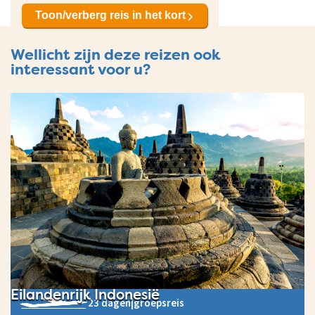
Toon/verberg reis in het kort
Wellicht zijn deze reizen ook
interessant voor u?
Eilandenrijk Indonesië
23 dagen
|
groepsreis