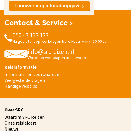
Toon/verberg inhoudsopgave
Contact & Service
050 - 3 123 123
Nu gesloten, op werkdagen bereikbaar vanaf 10.00 uur
info@srcreizen.nl
Wordt op werkdagen beantwoord
Reisinformatie
Informatie en voorwaarden
Veelgestelde vragen
Handige reistips
Over SRC
Waarom SRC Reizen
Onze reisleiders
Nieuws