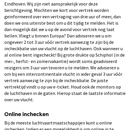
Eindhoven. Wij zijn niet aansprakelijk voor deze
berichtgeving. Mochten we kort voor vertrek worden
geïnformeerd over een vertraging van drie uur of meer, dan
doen we ons uiterste best om u dit tijdig te melden. Het is
dan mogelijk dat we u op de avond voor vertrek nog laat
bellen. Vliegt u binnen Europa? Dan adviseren we u om
ongeveer 2 tot 3 uur vóór vertrek aanwezig te zijn bij de
incheckbalie van uw vlucht op de luchthaven. Ook wanneer u
al online bent ingecheckt! Bij grote drukte op Schiphol (in de
mei-, herfst- en zomervakantie) wordt soms geadviseerd
reizigers om 3 uur van tevoren u te melden. We adviseren u
om bij een intercontinentale vlucht in ieder geval 3 uur vóór
vertrek aanwezig te zijn bij de incheckbalie. De juiste
vertrektijd vindt u op uw e-ticket. Houd ook de monitors op
de luchthaven in de gaten. Hierop staat de laatste informatie
over uw vlucht.
Online inchecken
Bij de meeste luchtvaartmaatschappijen kunt u online
inchecken. Indien er een mogelijkheid is om online in te