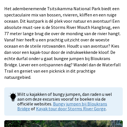
Het adembenemende Tsitsikamma National Park biedt een
spectaculaire mix van bossen, rivieren, kliffen en een ruige
oceaan. Dit kustpark is dé plek voor natuur en avontuur! Een
absolute must-see is de Storms River Mouth Hangbrug, een
77 meter lange brug die over de monding van de rivier hangt.
Vanaf hier heeft u een prachtig uitzicht over de woeste
oceaan en de steile rotswanden. Houdt u van avontuur? Kies
dan voor een kajak-tour door de indrukwekkende kloof. De
echte durfal onder u gaat bungee jumpen bij Bloukrans
Bridge. Liever een ontspannen dag? Wandel dan de Waterfall
Trail en geniet van een picknick in dit prachtige
natuurgebied.
Wilt u kajakken of bungy jumpen, dan raden u wel
aan om deze excursies vooraf te boeken via de
officiële websites.
Bungy jumpen bij Bloukrans
Bridge
of
Kayak tour door Storms River Gorge
.