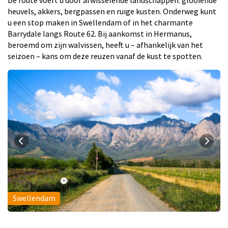
De route voert u door afwisselende landschappen: glooiende
heuvels, akkers, bergpassen en ruige kusten. Onderweg kunt
u een stop maken in Swellendam of in het charmante
Barrydale langs Route 62. Bij aankomst in Hermanus,
beroemd om zijn walvissen, heeft u – afhankelijk van het
seizoen – kans om deze reuzen vanaf de kust te spotten.
Swellendam