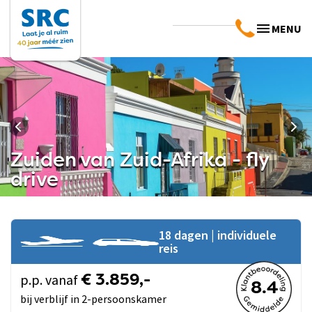
MENU
Zuiden van Zuid-Afrika - fly
drive
18 dagen | individuele
reis
p.p. vanaf
€ 3.859,-
8.4
bij verblijf in 2-persoonskamer