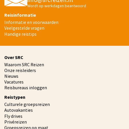
Wordt op werkdagen beantwoord
Reisinformatie
Informatie en voorwaarden
Veelgestelde vragen
Handige reistips
Over SRC
Waarom SRC Reizen
Onze reisleiders
Nieuws
Vacatures
Reisbureaus inloggen
Reistypen
Culturele groepsreizen
Autovakanties
Fly drives
Privéreizen
Groepsreizen op maat