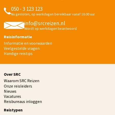
050 - 3 123 123
Nu gesloten, op werkdagen bereikbaar vanaf 10.00 uur
info@srcreizen.nl
Wordt op werkdagen beantwoord
Reisinformatie
Informatie en voorwaarden
Veelgestelde vragen
Handige reistips
Over SRC
Waarom SRC Reizen
Onze reisleiders
Nieuws
Vacatures
Reisbureaus inloggen
Reistypen