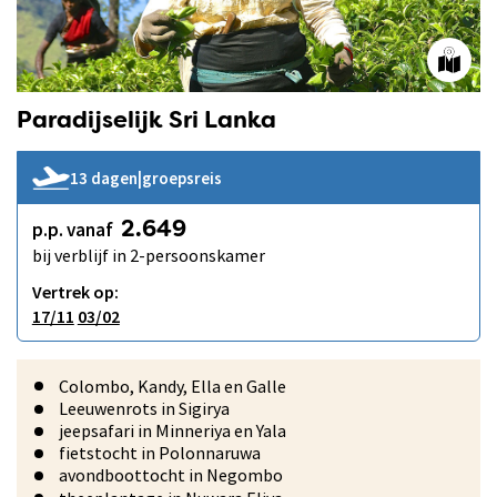
Paradijselijk Sri Lanka
13 dagen
|
groepsreis
p.p. vanaf
2.649
bij verblijf in 2-persoonskamer
Vertrek op:
17/11
03/02
Colombo, Kandy, Ella en Galle
Leeuwenrots in Sigirya
jeepsafari in Minneriya en Yala
fietstocht in Polonnaruwa
avondboottocht in Negombo