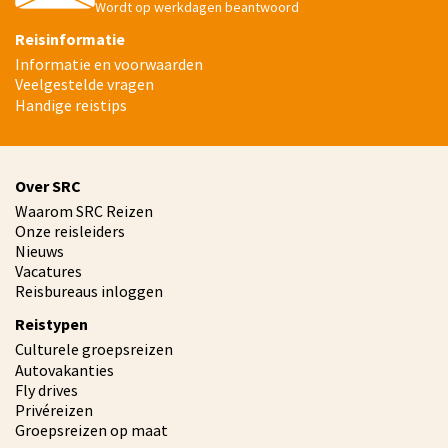
Wordt op werkdagen beantwoord
Reisinformatie
Informatie en voorwaarden
Veelgestelde vragen
Handige reistips
Over SRC
Waarom SRC Reizen
Onze reisleiders
Nieuws
Vacatures
Reisbureaus inloggen
Reistypen
Culturele groepsreizen
Autovakanties
Fly drives
Privéreizen
Groepsreizen op maat