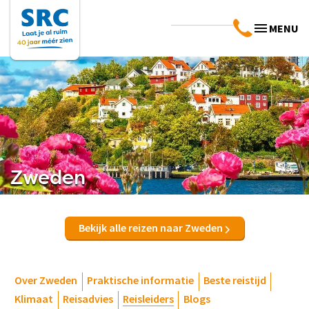
MENU
Zweden
Bekijk alle reizen naar Zweden
Over Zweden
Praktische informatie
Beste reistijd
Klimaat
Reisadvies
Reisleiders
Blogs