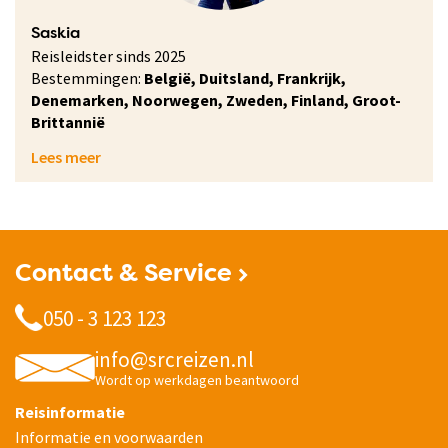
Saskia
Reisleidster sinds 2025
Bestemmingen:
België, Duitsland, Frankrijk,
Denemarken, Noorwegen, Zweden, Finland, Groot-
Brittannië
Lees meer
Contact & Service
050 - 3 123 123
info@srcreizen.nl
Wordt op werkdagen beantwoord
Reisinformatie
Informatie en voorwaarden