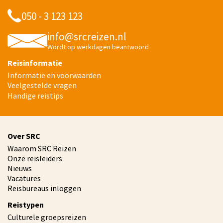
050 - 3 123 123
info@srcreizen.nl
Wordt op werkdagen beantwoord
Reisinformatie
Informatie en voorwaarden
Veelgestelde vragen
Handige reistips
Over SRC
Waarom SRC Reizen
Onze reisleiders
Nieuws
Vacatures
Reisbureaus inloggen
Reistypen
Culturele groepsreizen